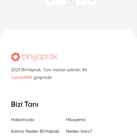
First Page
Previous Page
Next Page
Last Page
2023 BinYaprak. Tüm hakları saklıdır. Bir
TurkishWIN
girişimidir
Bizi Tanı
Hakkımızda
Hikayemiz
Adımız Neden BinYaprak
Neden Varız?