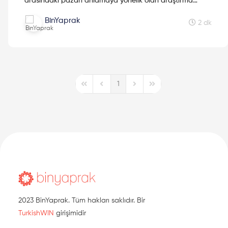
arasındaki pazarı anlamaya yönelik olan araştırma
programını tamamladı. Endüstrinin "Dijital Çark" ve
BinYaprak
"Dijital İkiz" kavramlarıyla ilgili hazırlığı ve adaptasyonu
2 dk
hakkında bilgi edinmek için okumaya devam et!
1
First Page
Previous Page
Next Page
Last Page
2023 BinYaprak. Tüm hakları saklıdır. Bir
TurkishWIN
girişimidir