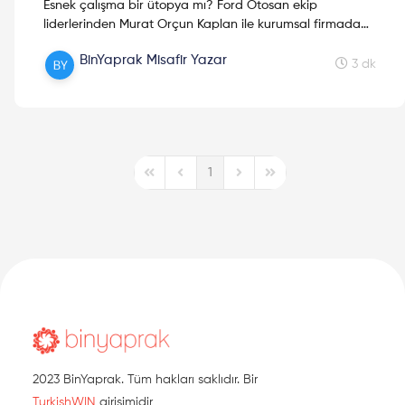
Esnek çalışma bir ütopya mı? Ford Otosan ekip
liderlerinden Murat Orçun Kaplan ile kurumsal firmada
esnek çalışma sistemi üzerine bir röportaj yaptık.
BinYaprak Misafir Yazar
Cevaplar yazının devamında!
3 dk
1
First Page
Previous Page
Next Page
Last Page
2023 BinYaprak. Tüm hakları saklıdır. Bir
TurkishWIN
girişimidir