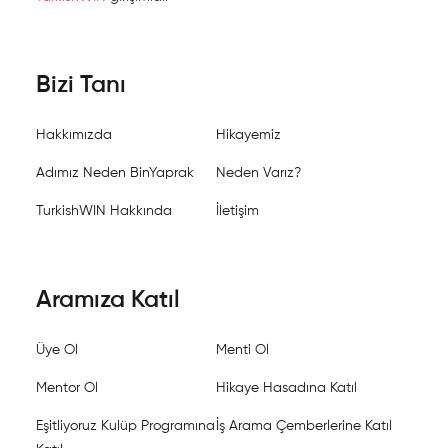
Bizi Tanı
Hakkımızda
Hikayemiz
Adımız Neden BinYaprak
Neden Varız?
TurkishWIN Hakkında
İletişim
Aramıza Katıl
Üye Ol
Menti Ol
Mentor Ol
Hikaye Hasadına Katıl
Eşitliyoruz Kulüp Programına
İş Arama Çemberlerine Katıl