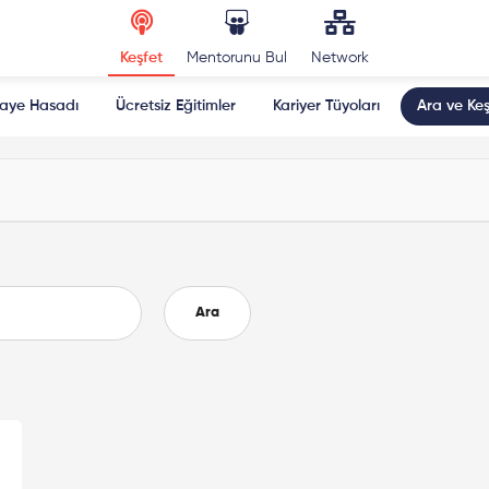
Keşfet
Mentorunu Bul
Network
kaye Hasadı
Ücretsiz Eğitimler
Kariyer Tüyoları
Ara ve Keş
Ara