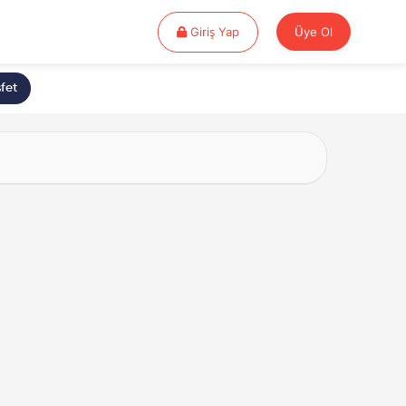
Giriş Yap
Giriş Yap
Üye Ol
fet