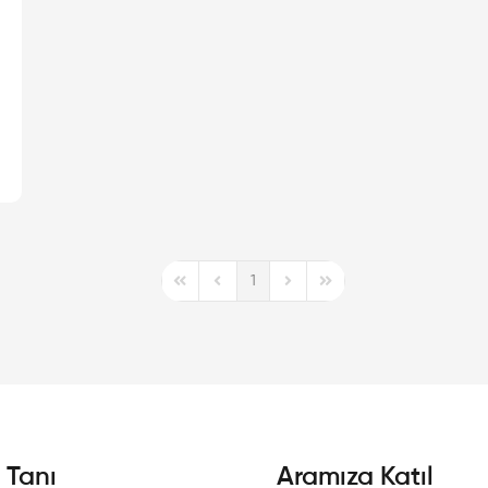
1
First Page
Previous Page
Next Page
Last Page
i Tanı
Aramıza Katıl