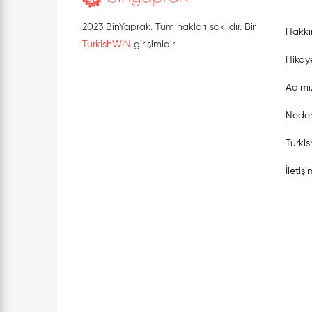
2023 BinYaprak. Tüm hakları saklıdır. Bir
Hakkı
TurkishWIN
girişimidir
Hikay
Adımı
Neden
Turki
İletişi