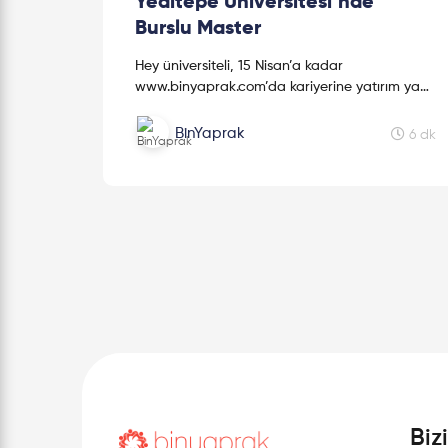
Yeditepe Üniversitesi’nde
Burslu Master
Hey üniversiteli, 15 Nisan’a kadar
www.binyaprak.com’da kariyerine yatırım yap,
Yeditepe Üniversitesi’nde burslu master
programını kap.
BinYaprak
6 dk
Biz