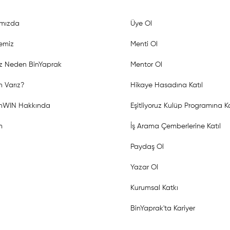
mızda
Üye Ol
emiz
Menti Ol
z Neden BinYaprak
Mentor Ol
 Varız?
Hikaye Hasadına Katıl
shWIN Hakkında
Eşitliyoruz Kulüp Programına Ka
m
İş Arama Çemberlerine Katıl
Paydaş Ol
Yazar Ol
Kurumsal Katkı
BinYaprak'ta Kariyer