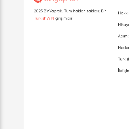
2023 BinYaprak. Tüm hakları saklıdır. Bir
Hakkı
TurkishWIN
girişimidir
Hikay
Adımı
Neden
Turki
İletişi