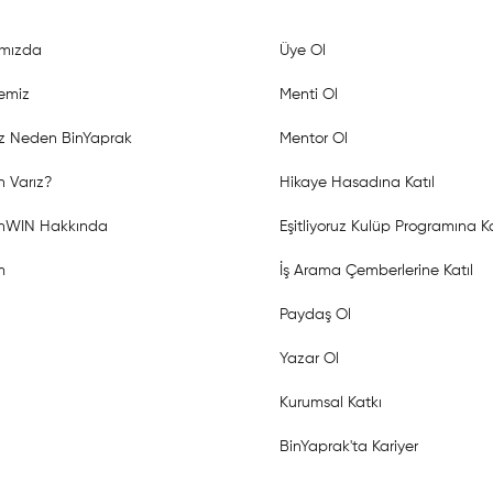
mızda
Üye Ol
emiz
Menti Ol
z Neden BinYaprak
Mentor Ol
 Varız?
Hikaye Hasadına Katıl
shWIN Hakkında
Eşitliyoruz Kulüp Programına Ka
m
İş Arama Çemberlerine Katıl
Paydaş Ol
Yazar Ol
Kurumsal Katkı
BinYaprak'ta Kariyer