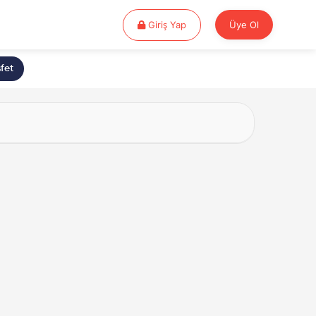
Giriş Yap
Giriş Yap
Üye Ol
fet