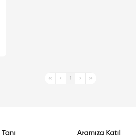
1
First Page
Previous Page
Next Page
Last Page
i Tanı
Aramıza Katıl