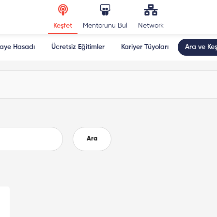
Keşfet
Mentorunu Bul
Network
kaye Hasadı
Ücretsiz Eğitimler
Kariyer Tüyoları
Ara ve Keş
Ara