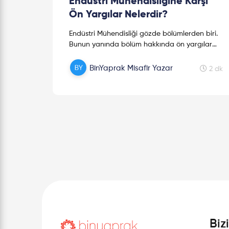
Endüstri Mühendisliğine Karşı
Ön Yargılar Nelerdir?
Endüstri Mühendisliği gözde bölümlerden biri.
Bunun yanında bölüm hakkında ön yargılar
da var, bu ön yargılar nereden çıktı? Bir
Endüstri Mühendisi ne yapar?
BinYaprak Misafir Yazar
2 dk
Biz