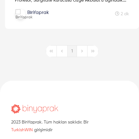
Profesör, Surgitate Kurucusu Özge Akbulut'u ağırladık.
Malzeme mühendisliğini merak edenler buraya!
BinYaprak
2 dk
1
First Page
Previous Page
Next Page
Last Page
2023 BinYaprak. Tüm hakları saklıdır. Bir
TurkishWIN
girişimidir