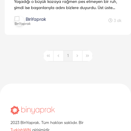
Yaşadığı o büyük kazaya rağmen pes etmeyen bir ruh,
şimdi ise başarılarıyla adını bizlere duyurdu. Üst üste
aldığı madalyalarla hem gurur verdi hem de ilham. Onun
BinYaprak
hikayesini de almak istedik hasadımıza. Öznur Cüre
3 dk
Girdi, pes etmemenin bize neler getireceğini gösteren en
iyi örnek.
1
First Page
Previous Page
Next Page
Last Page
2023 BinYaprak. Tüm hakları saklıdır. Bir
TurkishWIN
girişimidir