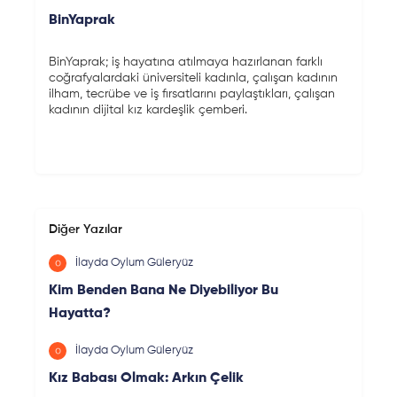
BinYaprak
BinYaprak; iş hayatına atılmaya hazırlanan farklı
coğrafyalardaki üniversiteli kadınla, çalışan kadının
ilham, tecrübe ve iş fırsatlarını paylaştıkları, çalışan
kadının dijital kız kardeşlik çemberi.
Diğer Yazılar
İlayda Oylum Güleryüz
Kim Benden Bana Ne Diyebiliyor Bu
Hayatta?
İlayda Oylum Güleryüz
Kız Babası Olmak: Arkın Çelik