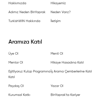
Hakkımızda
Hikayemiz
Adımız Neden BinYaprak
Neden Varız?
TurkishWIN Hakkında
İletişim
Aramıza Katıl
Üye Ol
Menti Ol
Mentor Ol
Hikaye Hasadına Katıl
Eşitliyoruz Kulüp Programına
İş Arama Çemberlerine Katıl
Katıl
Paydaş Ol
Yazar Ol
Kurumsal Katkı
BinYaprak'ta Kariyer