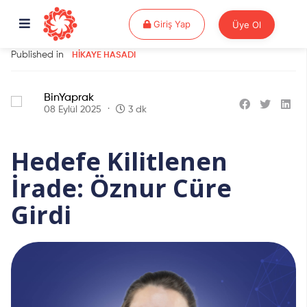
Giriş Yap
Giriş Yap
Üye Ol
Published in
HIKAYE HASADI
BinYaprak
08 Eylül 2025
3 dk
Hedefe Kilitlenen
İrade: Öznur Cüre
Girdi