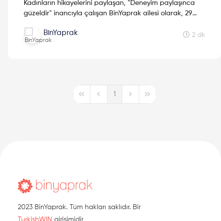
Kadınların hikayelerini paylaşan, "Deneyim paylaşınca
güzeldir" inancıyla çalışan BinYaprak ailesi olarak, 29
Ekim'de BinYaprak Hikaye Hasadı Hareketini başlattık.
BinYaprak
Cumhuriyetimizin 2. yüzyılına kadınların hikayelerini
2 dk
hediye etmek için çıktığımız Hikaye Hasadına, ilklerin
hikayeleri ile devam ediyoruz.
1
First Page
Previous Page
Next Page
Last Page
2023 BinYaprak. Tüm hakları saklıdır. Bir
TurkishWIN
girişimidir