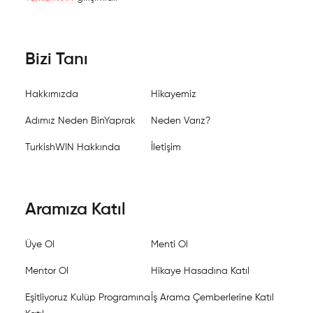
Bizi Tanı
Hakkımızda
Hikayemiz
Adımız Neden BinYaprak
Neden Varız?
TurkishWIN Hakkında
İletişim
Aramıza Katıl
Üye Ol
Menti Ol
Mentor Ol
Hikaye Hasadına Katıl
Eşitliyoruz Kulüp Programına
İş Arama Çemberlerine Katıl