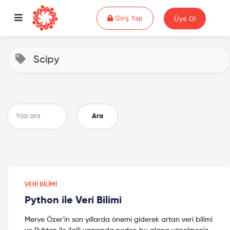
Giriş Yap
Giriş Yap
Üye Ol
Scipy
Ara
VERI BILIMI
Python ile Veri Bilimi
Merve Özer'in son yıllarda önemi giderek artan veri bilimi