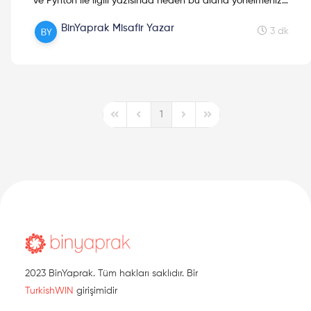
ve Pyhton ile ilgili yazısında neden bu alana yönelmeniz
gerektiği sorusuna cevap bulurken, Pyhton ile ilgili birçok
BinYaprak Misafir Yazar
tavsiyeye sahip olmuş oluyoruz. Keyifli okumalar!
3 dk
1
First Page
Previous Page
Next Page
Last Page
2023 BinYaprak. Tüm hakları saklıdır. Bir
TurkishWIN
girişimidir