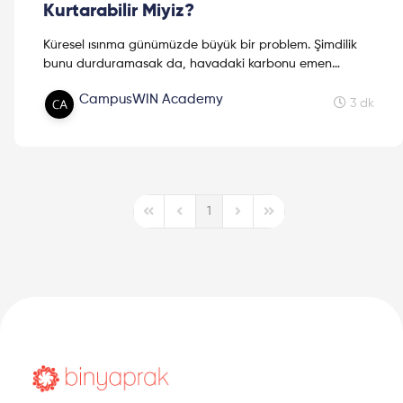
Kurtarabilir Miyiz?
Küresel ısınma günümüzde büyük bir problem. Şimdilik
bunu durduramasak da, havadaki karbonu emen
sentetik ağaçların yardımıyla yavaşlamasını
CampusWIN Academy
sağlayabiliriz!
3 dk
1
First Page
Previous Page
Next Page
Last Page