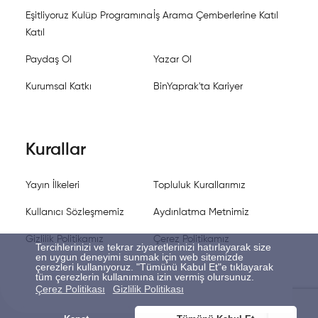
Eşitliyoruz Kulüp Programına
İş Arama Çemberlerine Katıl
Katıl
Paydaş Ol
Yazar Ol
Kurumsal Katkı
BinYaprak'ta Kariyer
Kurallar
Yayın İlkeleri
Topluluk Kurallarımız
Kullanıcı Sözleşmemiz
Aydınlatma Metnimiz
Gizlilik Politikamız
Çerez Politikamız
Tercihlerinizi ve tekrar ziyaretlerinizi hatırlayarak size
en uygun deneyimi sunmak için web sitemizde
çerezleri kullanıyoruz. "Tümünü Kabul Et"e tıklayarak
tüm çerezlerin kullanımına izin vermiş olursunuz.
Çerez Politikası
Gizlilik Politikası