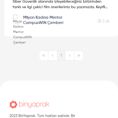
Siber Güvenlik alanında izleyebileceğiniz birbirinden
farklı ve ilgi çekici film önerilerimiz bu yazımızda. Keyifli
seyirler!
Milyon Kadına Mentor
3 dk
CampusWIN Çemberi
1
First Page
Previous Page
Next Page
Last Page
2023 BinYaprak. Tüm hakları saklıdır. Bir