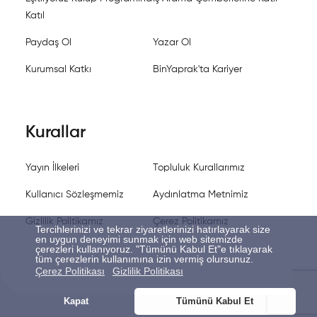
Katıl
Paydaş Ol
Yazar Ol
Kurumsal Katkı
BinYaprak'ta Kariyer
Kurallar
Yayın İlkeleri
Topluluk Kurallarımız
Kullanıcı Sözleşmemiz
Aydınlatma Metnimiz
Gizlilik Politikamız
Çerez Politikamız
Tercihlerinizi ve tekrar ziyaretlerinizi hatırlayarak size
en uygun deneyimi sunmak için web sitemizde
çerezleri kullanıyoruz. "Tümünü Kabul Et"e tıklayarak
tüm çerezlerin kullanımına izin vermiş olursunuz.
Çerez Politikası
Gizlilik Politikası
Kapat
Tümünü Kabul Et