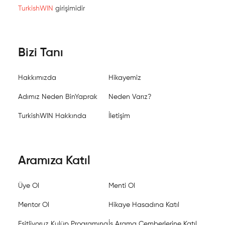
TurkishWIN
girişimidir
Bizi Tanı
Hakkımızda
Hikayemiz
Adımız Neden BinYaprak
Neden Varız?
TurkishWIN Hakkında
İletişim
Aramıza Katıl
Üye Ol
Menti Ol
Mentor Ol
Hikaye Hasadına Katıl
Eşitliyoruz Kulüp Programına
İş Arama Çemberlerine Katıl