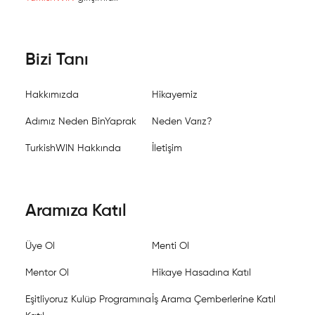
Bizi Tanı
Hakkımızda
Hikayemiz
Adımız Neden BinYaprak
Neden Varız?
TurkishWIN Hakkında
İletişim
Aramıza Katıl
Üye Ol
Menti Ol
Mentor Ol
Hikaye Hasadına Katıl
Eşitliyoruz Kulüp Programına
İş Arama Çemberlerine Katıl