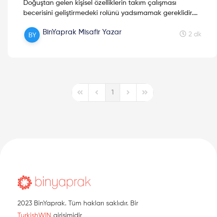
Doğuştan gelen kişisel özelliklerin takım çalışması
becerisini geliştirmedeki rolünü yadsımamak gereklidir.
Bu beceriyi sonradan geliştirmek de mümkün. Bunun için
BinYaprak Misafir Yazar
birçok egzersizi sizin için bu yazıda incelerken, Salto-
2 dk
Youth'tan "Inclusive Team Work Strategies-"WE NEED
YOU"" isimli yazıyı da derledim.
1
First Page
Previous Page
Next Page
Last Page
2023 BinYaprak. Tüm hakları saklıdır. Bir
TurkishWIN
girişimidir