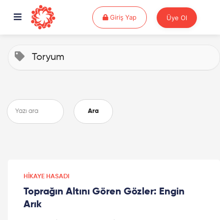
Giriş Yap
Giriş Yap
Üye Ol
Toryum
Ara
HIKAYE HASADI
Toprağın Altını Gören Gözler: Engin
Arık