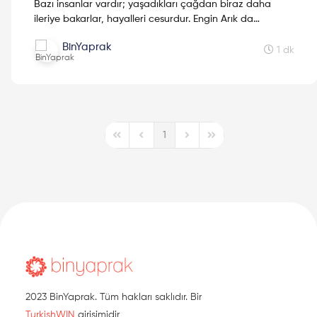
Bazı insanlar vardır; yaşadıkları çağdan biraz daha
ileriye bakarlar, hayalleri cesurdur. Engin Arık da
onlardan biriydi. Onun hikayesi, bir bilim insanının
BinYaprak
ötesinde, bu topraklarda bilime inanan bir kadının güçlü
1 dk
yürüyüşüdür.
1
First Page
Previous Page
Next Page
Last Page
2023 BinYaprak. Tüm hakları saklıdır. Bir
TurkishWIN
girişimidir