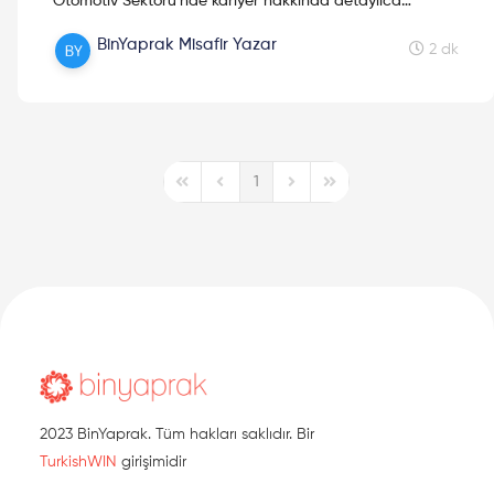
Otomotiv Sektörü'nde kariyer hakkında detaylıca
konuştuk. Yayını kaçıranlar için detaylı özet yazıda!
BinYaprak Misafir Yazar
2 dk
1
First Page
Previous Page
Next Page
Last Page
2023 BinYaprak. Tüm hakları saklıdır. Bir
TurkishWIN
girişimidir