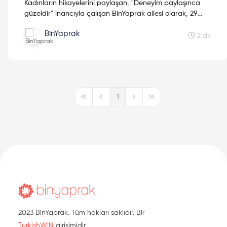
Kadınların hikayelerini paylaşan, "Deneyim paylaşınca
güzeldir" inancıyla çalışan BinYaprak ailesi olarak, 29
Ekim'de BinYaprak Hikaye Hasadı Hareketini başlattık.
BinYaprak
Cumhuriyetimizin 2. yüzyılına kadınların hikayelerini
2 dk
hediye etmek için çıktığımız Hikaye Hasadına, ilklerin
hikayeleri ile devam ediyoruz.
1
First Page
Previous Page
Next Page
Last Page
2023 BinYaprak. Tüm hakları saklıdır. Bir
TurkishWIN
girişimidir