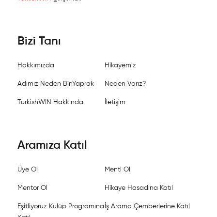
Bizi Tanı
Hakkımızda
Hikayemiz
Adımız Neden BinYaprak
Neden Varız?
TurkishWIN Hakkında
İletişim
Aramıza Katıl
Üye Ol
Menti Ol
Mentor Ol
Hikaye Hasadına Katıl
Eşitliyoruz Kulüp Programına
İş Arama Çemberlerine Katıl