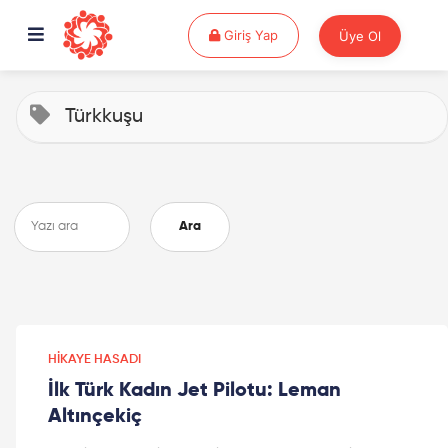
Giriş Yap
Giriş Yap
Üye Ol
Türkkuşu
Ara
HIKAYE HASADI
İlk Türk Kadın Jet Pilotu: Leman
Altınçekiç