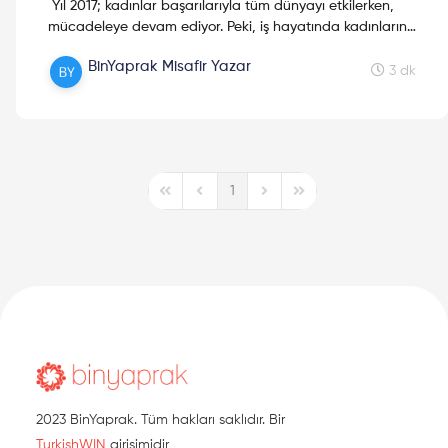
Yıl 2017; kadınlar başarılarıyla tüm dünyayı etkilerken,
mücadeleye devam ediyor. Peki, iş hayatında kadınların
yaşadığı zorluklar ve bunları aşma yolları neler?
BinYaprak Misafir Yazar
3 dk
1
First Page
Previous Page
Next Page
Last Page
2023 BinYaprak. Tüm hakları saklıdır. Bir
TurkishWIN
girişimidir