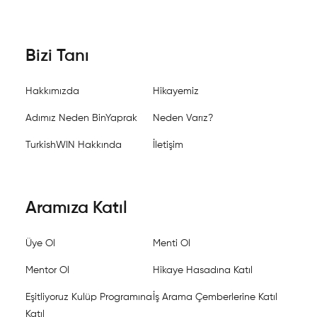
Bizi Tanı
Hakkımızda
Hikayemiz
Adımız Neden BinYaprak
Neden Varız?
TurkishWIN Hakkında
İletişim
Aramıza Katıl
Üye Ol
Menti Ol
Mentor Ol
Hikaye Hasadına Katıl
Eşitliyoruz Kulüp Programına
İş Arama Çemberlerine Katıl
Katıl