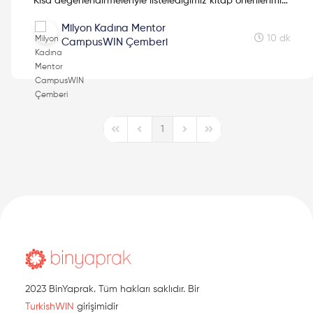
Kısa değerlendirmeleriyle listelediğimiz kitap önerilerimizi
yaşam bilimlerine meraklı okurlarımıza sunuyoruz.
Milyon Kadına Mentor
Fizikten matematiğe, evrime, genetiğe, tıbba, felsefeye,
10 dk
CampusWIN Çemberi
psikiyatriye kadar çeşitli alanlar üzerine okumalar
yapma fırsatı tanıyan kitapları bir araya getirdik. Keyifli
okumalar!
1
First Page
Previous Page
Next Page
Last Page
2023 BinYaprak. Tüm hakları saklıdır. Bir
TurkishWIN
girişimidir