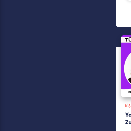
KIŞ
Ya
Zu