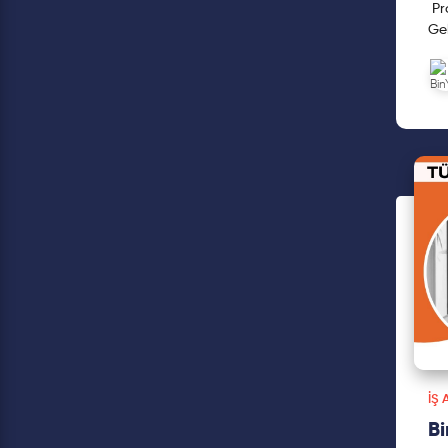
Pro
Gel
#ka
İŞ
Bi