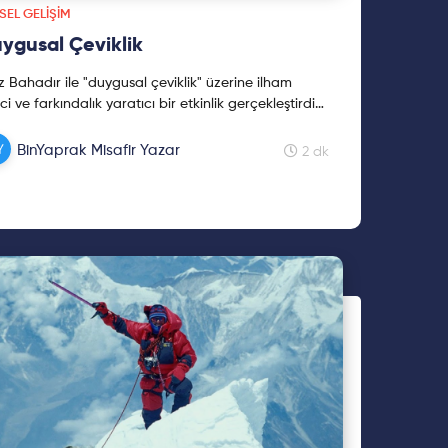
ISEL GELIŞIM
ygusal Çeviklik
iz Bahadır ile "duygusal çeviklik" üzerine ilham
ici ve farkındalık yaratıcı bir etkinlik gerçekleştirdik.
ifli okumalar!
BinYaprak Misafir Yazar
2 dk