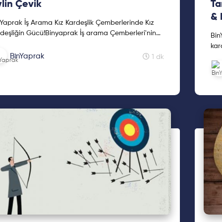
lin Çevik
Ta
& 
Yaprak İş Arama Kız Kardeşlik Çemberlerinde Kız
deşliğin Gücü!Binyaprak İş arama Çemberleri'nin
Bin
ncü etkinliğinde Experis Turkey IT&Digital
kar
ruitm...
BinYaprak
Tür
1 dk
Tur