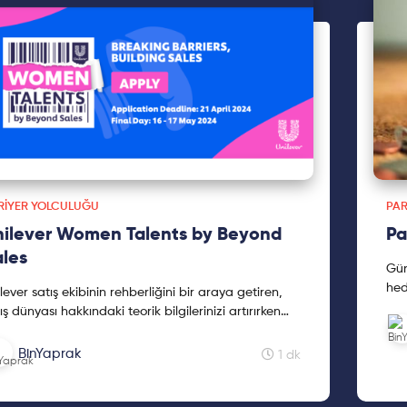
RIYER YOLCULUĞU
PAR
nilever Women Talents by Beyond
Pa
les
Gün
hed
lever satış ekibinin rehberliğini bir araya getiren,
taş
ış dünyası hakkındaki teorik bilgilerinizi artırırken
kul
nı zamanda pratik edebileceğiniz; FMCG
tas
yasının ve satış sektörünün dinamiklerini tanıma
BinYaprak
1 dk
Anc
satı bulacağınız Women Talents by Beyond Sales'de
pra
rini almak için hemen başvurunu tamamla!
olm