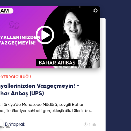
kişisel finansal hedeflerimize ulaşmak için neler
mamız gerektiği üzerinde duracağız.
RIYER YOLCULUĞU
yallerinizden Vazgeçmeyin! -
har Arıbaş (UPS)
 Türkiye'de Muhasebe Müdürü, sevgili Bahar
baş ile #kariyer sohbeti gerçekleştirdik. Dileriz bu
eo kariyer planlamanızda size yardımcı olur! Ba...
BinYaprak
1 dk