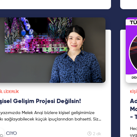
IL LIDERLIK
KIŞ
şisel Gelişim Projesi Değilsin!
Ad
Ma
yazımızda Melek Anqi bizlere kişisel gelişimimize
- 
kı sağlayabilecek küçük ipuçlarından bahsetti. Siz
kendinizi motive etmek istiyorsanız bu yazımıza
Hed
kleniyorsunuz!
CIYO
2 dk
uyg