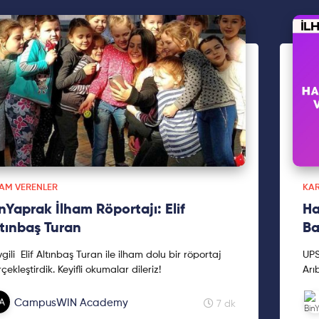
ve 
yap
HAM VERENLER
KA
nYaprak İlham Röportajı: Elif
Ha
tınbaş Turan
Ba
uran ile ilham dolu bir röportaj
UPS
çekleştirdik. Keyifli okumalar dileriz!
Arı
vid
CampusWIN Academy
7 dk