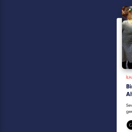
İL
Bi
Al
Sevgili Elif Altınbaş T
ger