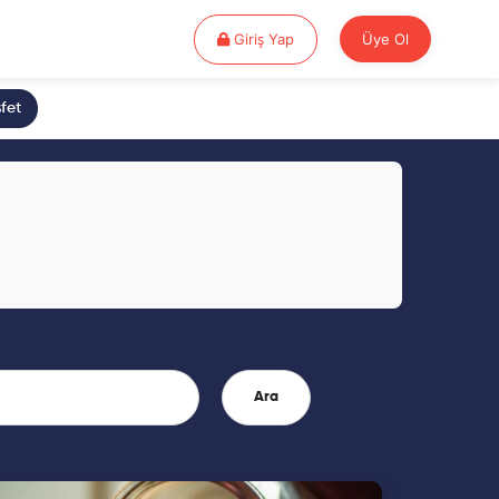
Giriş Yap
Giriş Yap
Üye Ol
fet
Ara