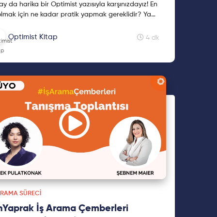
ay da harika bir Optimist yazısıyla karşınızdayız! En
 olmak için ne kadar pratik yapmak gereklidir? Ya
yalnızca pratik yeterli midir? 2021 Kasım ayı "Pratik
mak Mükemmelliğe Ulaştırır mı?" yazısını
Optimist Kitap
4 dk
ırmayın. Keyifli okumalar!
ARAMA SÜRECI
nYaprak İş Arama Çemberleri