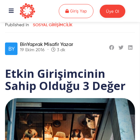
Giriş Yap
Giriş Yap
Üye Ol
Published in
SOSYAL GIRIŞIMCILIK
BinYaprak Misafir Yazar
19 Ekim 2016
3 dk
Etkin Girişimcinin
Sahip Olduğu 3 Değer