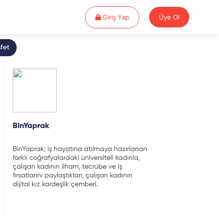
Giriş Yap
Giriş Yap
Üye Ol
fet
BinYaprak
BinYaprak; iş hayatına atılmaya hazırlanan
farklı coğrafyalardaki üniversiteli kadınla,
çalışan kadının ilham, tecrübe ve iş
fırsatlarını paylaştıkları, çalışan kadının
dijital kız kardeşlik çemberi.