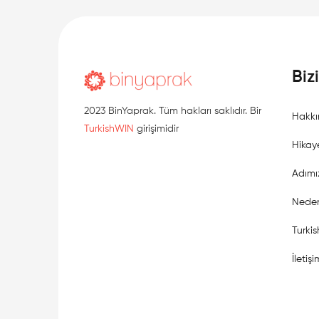
Biz
2023 BinYaprak. Tüm hakları saklıdır. Bir
Hakkı
TurkishWIN
girişimidir
Hikay
Adımı
Neden
Turki
İletişi