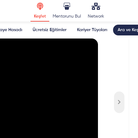
Keşfet
Mentorunu Bul
Network
kaye Hasadı
Ücretsiz Eğitimler
Kariyer Tüyoları
Ara ve Keş