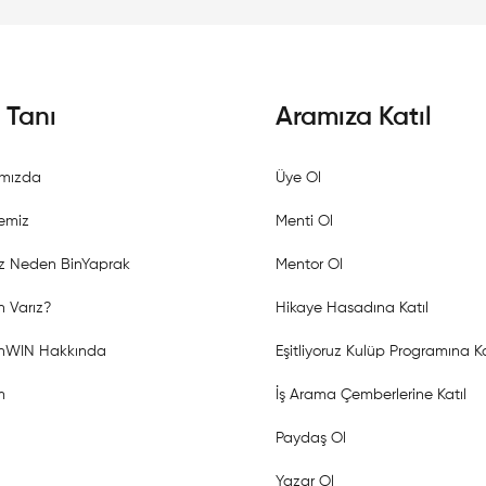
i Tanı
Aramıza Katıl
mızda
Üye Ol
emiz
Menti Ol
z Neden BinYaprak
Mentor Ol
 Varız?
Hikaye Hasadına Katıl
shWIN Hakkında
Eşitliyoruz Kulüp Programına Ka
m
İş Arama Çemberlerine Katıl
Paydaş Ol
Yazar Ol