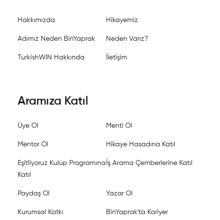
Hakkımızda
Hikayemiz
Adımız Neden BinYaprak
Neden Varız?
TurkishWIN Hakkında
İletişim
Aramıza Katıl
Üye Ol
Menti Ol
Mentor Ol
Hikaye Hasadına Katıl
Eşitliyoruz Kulüp Programına
İş Arama Çemberlerine Katıl
Katıl
Paydaş Ol
Yazar Ol
Kurumsal Katkı
BinYaprak'ta Kariyer