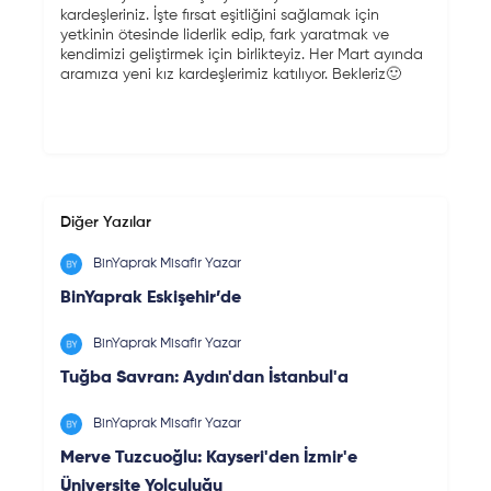
kardeşleriniz. İşte fırsat eşitliğini sağlamak için
yetkinin ötesinde liderlik edip, fark yaratmak ve
kendimizi geliştirmek için birlikteyiz. Her Mart ayında
aramıza yeni kız kardeşlerimiz katılıyor. Bekleriz🙂
Diğer Yazılar
BinYaprak Misafir Yazar
BinYaprak Eskişehir’de
BinYaprak Misafir Yazar
Tuğba Savran: Aydın'dan İstanbul'a
BinYaprak Misafir Yazar
Merve Tuzcuoğlu: Kayseri'den İzmir'e
Üniversite Yolculuğu