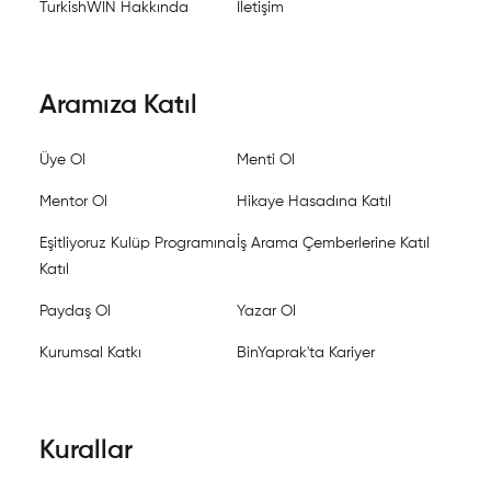
TurkishWIN Hakkında
İletişim
Aramıza Katıl
Üye Ol
Menti Ol
Mentor Ol
Hikaye Hasadına Katıl
Eşitliyoruz Kulüp Programına
İş Arama Çemberlerine Katıl
Katıl
Paydaş Ol
Yazar Ol
Kurumsal Katkı
BinYaprak'ta Kariyer
Kurallar