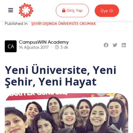
Giriş Yap
Üye Ol
Giriş Yap
Published in
ŞEHIR DIŞINDA ÜNIVERSITE OKUMAK
CampusWIN Academy
14 Ağustos 2017
3 dk
Yeni Üniversite, Yeni
Şehir, Yeni Hayat