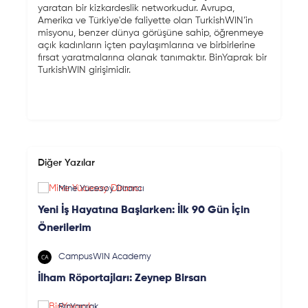
yaratan bir kizkardeslik networkudur. Avrupa,
Amerika ve Türkiye'de faliyette olan TurkishWIN’in
misyonu, benzer dünya görüşüne sahip, öğrenmeye
açık kadınların içten paylaşımlarına ve birbirlerine
fırsat yaratmalarına olanak tanımaktır. BinYaprak bir
TurkishWIN girişimidir.
Diğer Yazılar
Mine Yücesoy Dirancı
Yeni İş Hayatına Başlarken: İlk 90 Gün İçin
Önerilerim
CampusWIN Academy
İlham Röportajları: Zeynep Birsan
BinYaprak