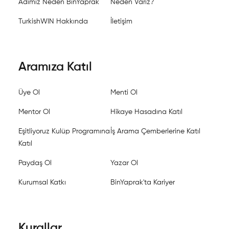
Adımız Neden BinYaprak
Neden Varız?
TurkishWIN Hakkında
İletişim
Aramıza Katıl
Üye Ol
Menti Ol
Mentor Ol
Hikaye Hasadına Katıl
Eşitliyoruz Kulüp Programına
İş Arama Çemberlerine Katıl
Katıl
Paydaş Ol
Yazar Ol
Kurumsal Katkı
BinYaprak'ta Kariyer
Kurallar