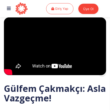
Giriş Yap
Giriş Yap
Üye Ol
Gülfem Çakmakçı: Asla
Vazgeçme!