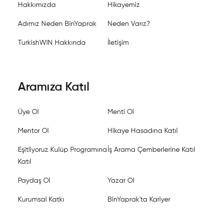
Hakkımızda
Hikayemiz
Adımız Neden BinYaprak
Neden Varız?
TurkishWIN Hakkında
İletişim
Aramıza Katıl
Üye Ol
Menti Ol
Mentor Ol
Hikaye Hasadına Katıl
Eşitliyoruz Kulüp Programına
İş Arama Çemberlerine Katıl
Katıl
Paydaş Ol
Yazar Ol
Kurumsal Katkı
BinYaprak'ta Kariyer