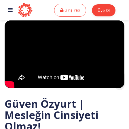
Giriş Yap
Giriş Yap
Üye Ol
Güven Özyurt |
Mesleğin Cinsiyeti
Olmaz!