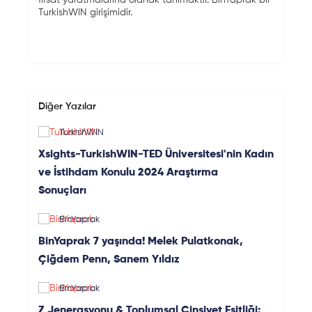
TurkishWIN girişimidir.
Diğer Yazılar
TurkishWIN
Xsights-TurkishWIN-TED Üniversitesi'nin Kadın
ve İstihdam Konulu 2024 Araştırma
Sonuçları
BinYaprak
BinYaprak 7 yaşında! Melek Pulatkonak,
Çiğdem Penn, Sanem Yıldız
BinYaprak
Z Jenerasyonu & Toplumsal Cinsiyet Eşitliği: