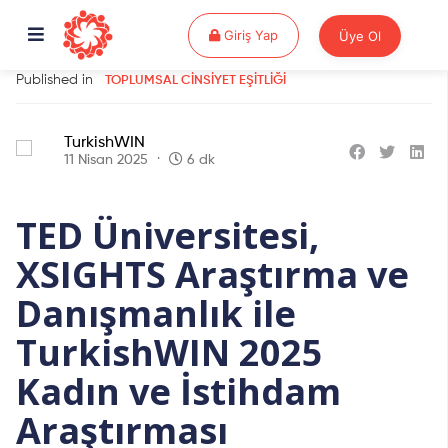
Giriş Yap
Giriş Yap
Üye Ol
Published in
TOPLUMSAL CINSIYET EŞITLIĞI
TurkishWIN
11 Nisan 2025
6 dk
TED Üniversitesi,
XSIGHTS Araştırma ve
Danışmanlık ile
TurkishWIN 2025
Kadın ve İstihdam
Araştırması