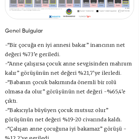
Genel Bulgular
-“Bir çocuğa en iyi annesi bakar” inancının net
değeri %73’e geriledi.
-“Anne çalışırsa çocuk anne sevgisinden mahrum
kalır” görüşünün net değeri %21,7’ye ilerledi.
-“Babanın çocuk bakımında önemli bir rolü
olmasa da olur” görüşünün net değeri -%65,4’e
çıktı.
-“Bakıcıyla büyüyen çocuk mutsuz olur”
görüşünün net değeri %19-20 civarında kaldı.
-“Çalışan anne çocuğuna iyi bakamaz” görüşü -
%12,2‘ye geriledi.