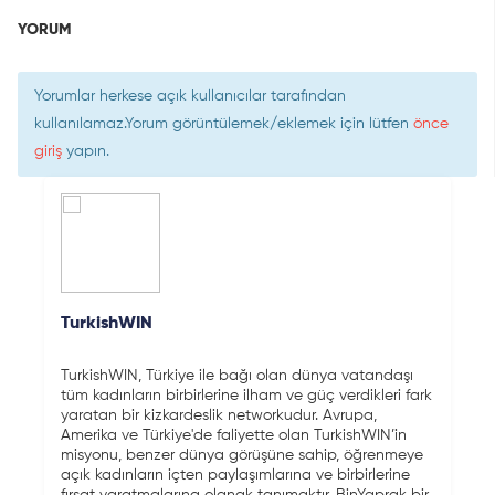
YORUM
Yorumlar herkese açık kullanıcılar tarafından
kullanılamaz.Yorum görüntülemek/eklemek için lütfen
önce
giriş
yapın.
TurkishWIN
TurkishWIN, Türkiye ile bağı olan dünya vatandaşı
tüm kadınların birbirlerine ilham ve güç verdikleri fark
yaratan bir kizkardeslik networkudur. Avrupa,
Amerika ve Türkiye'de faliyette olan TurkishWIN’in
misyonu, benzer dünya görüşüne sahip, öğrenmeye
açık kadınların içten paylaşımlarına ve birbirlerine
fırsat yaratmalarına olanak tanımaktır. BinYaprak bir