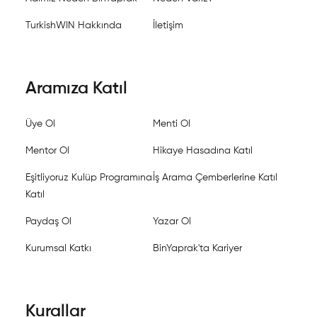
TurkishWIN Hakkında
İletişim
Aramıza Katıl
Üye Ol
Menti Ol
Mentor Ol
Hikaye Hasadına Katıl
Eşitliyoruz Kulüp Programına
İş Arama Çemberlerine Katıl
Katıl
Paydaş Ol
Yazar Ol
Kurumsal Katkı
BinYaprak'ta Kariyer
Kurallar