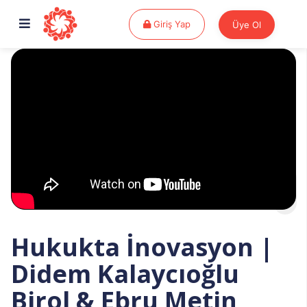
Giriş Yap
Giriş Yap
Üye Ol
Hukukta İnovasyon |
Didem Kalaycıoğlu
Birol & Ebru Metin