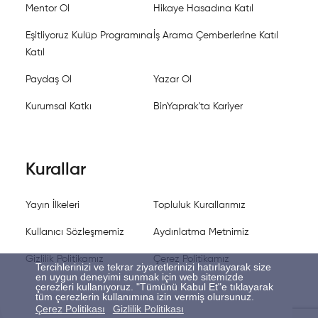
Mentor Ol
Hikaye Hasadına Katıl
Eşitliyoruz Kulüp Programına
İş Arama Çemberlerine Katıl
Katıl
Paydaş Ol
Yazar Ol
Kurumsal Katkı
BinYaprak'ta Kariyer
Kurallar
Yayın İlkeleri
Topluluk Kurallarımız
Kullanıcı Sözleşmemiz
Aydınlatma Metnimiz
Gizlilik Politikamız
Çerez Politikamız
Tercihlerinizi ve tekrar ziyaretlerinizi hatırlayarak size
en uygun deneyimi sunmak için web sitemizde
çerezleri kullanıyoruz. "Tümünü Kabul Et"e tıklayarak
tüm çerezlerin kullanımına izin vermiş olursunuz.
Çerez Politikası
Gizlilik Politikası