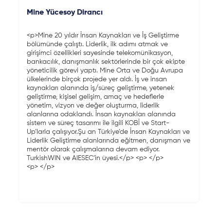
Mine Yücesoy Dirancı
<p>Mine 20 yıldır İnsan Kaynakları ve İş Geliştirme
bölümünde çalıştı. Liderlik, ilk adımı atmak ve
girişimci özellikleri sayesinde telekomünikasyon,
bankacılık, danışmanlık sektörlerinde bir çok ekipte
yöneticilik görevi yaptı. Mine Orta ve Doğu Avrupa
ülkelerinde birçok projede yer aldı. İş ve insan
kaynakları alanında iş/süreç geliştirme, yetenek
geliştirme, kişisel gelişim, amaç ve hedeflerle
yönetim, vizyon ve değer oluşturma, liderlik
alanlarına odaklandı. İnsan kaynakları alanında
sistem ve süreç tasarımı ile ilgili KOBİ ve Start-
Up’larla çalışıyor.Şu an Türkiye’de İnsan Kaynakları ve
Liderlik Geliştirme alanlarında eğitmen, danışman ve
mentör olarak çalışmalarına devam ediyor.
TurkishWIN ve AIESEC’in üyesi.</p> <p> </p>
<p> </p>