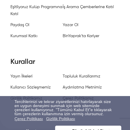
Eşitliyoruz Kulüp Programına
İş Arama Çemberlerine Katıl
Katıl
Paydaş Ol
Yazar Ol
Kurumsal Katkı
BinYaprak'ta Kariyer
Kurallar
Yayın İlkeleri
Topluluk Kurallarımız
Kullanıcı Sözleşmemiz
Aydınlatma Metnimiz
Gizlilik Politikamız
Çerez Politikamız
Tercihlerinizi ve tekrar ziyaretlerinizi hatırlayarak size
en uygun deneyimi sunmak için web sitemizde
çerezleri kullanıyoruz. "Tümünü Kabul Et"e tıklayarak
tüm çerezlerin kullanımına izin vermiş olursunuz.
Çerez Politikası
Gizlilik Politikası