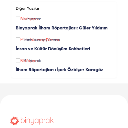
Diğer Yazılar
BinYaprak
Binyaprak İlham Röportajları: Güler Yıldırım
Mine Yücesoy Dirancı
İnsan ve Kültür Dönüşüm Sohbetleri
BinYaprak
İlham Röportajları : İpek Özbiçer Karagöz