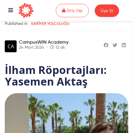
Giriş Yap
Giriş Yap
Üye Ol
Published in
KARIYER YOLCULUĞU
CampusWIN Academy
24 Mart 2024
12 dk
İlham Röportajları:
Yasemen Aktaş