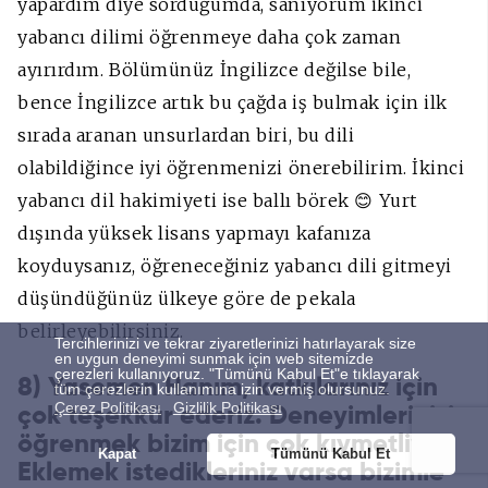
yapardım diye sorduğumda, sanıyorum ikinci
yabancı dilimi öğrenmeye daha çok zaman
ayırırdım. Bölümünüz İngilizce değilse bile,
bence İngilizce artık bu çağda iş bulmak için ilk
sırada aranan unsurlardan biri, bu dili
olabildiğince iyi öğrenmenizi önerebilirim. İkinci
yabancı dil hakimiyeti ise ballı börek 😊 Yurt
dışında yüksek lisans yapmayı kafanıza
koyduysanız, öğreneceğiniz yabancı dili gitmeyi
düşündüğünüz ülkeye göre de pekala
belirleyebilirsiniz.
Tercihlerinizi ve tekrar ziyaretlerinizi hatırlayarak size
en uygun deneyimi sunmak için web sitemizde
çerezleri kullanıyoruz. "Tümünü Kabul Et"e tıklayarak
8) Yasemen Hanım, katkılarınız için
tüm çerezlerin kullanımına izin vermiş olursunuz.
Çerez Politikası
Gizlilik Politikası
çok teşekkür ederiz. Deneyimlerinizi
öğrenmek bizim için çok kıymetliydi.
Kapat
Tümünü Kabul Et
Eklemek istedikleriniz varsa bizimle