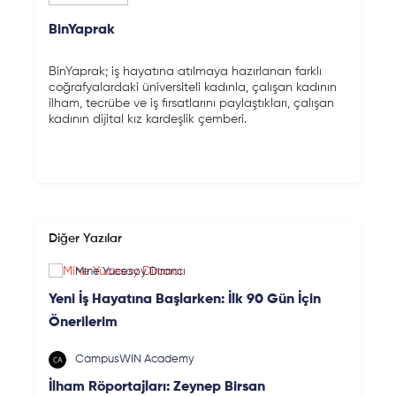
BinYaprak
BinYaprak; iş hayatına atılmaya hazırlanan farklı
coğrafyalardaki üniversiteli kadınla, çalışan kadının
ilham, tecrübe ve iş fırsatlarını paylaştıkları, çalışan
kadının dijital kız kardeşlik çemberi.
Diğer Yazılar
Mine Yücesoy Dirancı
Yeni İş Hayatına Başlarken: İlk 90 Gün İçin
Önerilerim
CampusWIN Academy
İlham Röportajları: Zeynep Birsan