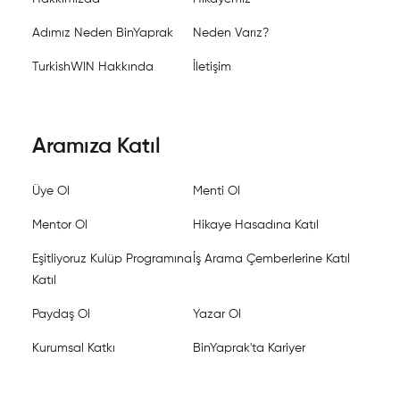
Adımız Neden BinYaprak
Neden Varız?
TurkishWIN Hakkında
İletişim
Aramıza Katıl
Üye Ol
Menti Ol
Mentor Ol
Hikaye Hasadına Katıl
Eşitliyoruz Kulüp Programına
İş Arama Çemberlerine Katıl
Katıl
Paydaş Ol
Yazar Ol
Kurumsal Katkı
BinYaprak'ta Kariyer