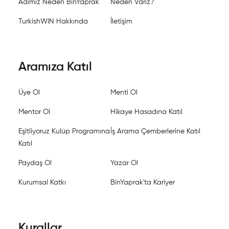
Adımız Neden BinYaprak
Neden Varız?
TurkishWIN Hakkında
İletişim
Aramıza Katıl
Üye Ol
Menti Ol
Mentor Ol
Hikaye Hasadına Katıl
Eşitliyoruz Kulüp Programına
İş Arama Çemberlerine Katıl
Katıl
Paydaş Ol
Yazar Ol
Kurumsal Katkı
BinYaprak'ta Kariyer
Kurallar