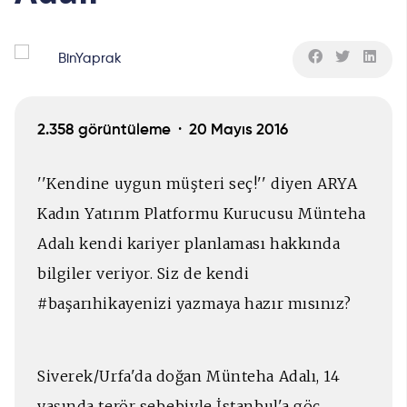
BinYaprak
2.358 görüntüleme ·
20 Mayıs 2016
''Kendine uygun müşteri seç!'' diyen ARYA
Kadın Yatırım Platformu Kurucusu Münteha
Adalı kendi kariyer planlaması hakkında
bilgiler veriyor. Siz de kendi
#başarıhikayenizi yazmaya hazır mısınız?
Siverek/Urfa'da doğan Münteha Adalı, 14
yaşında terör sebebiyle İstanbul'a göç