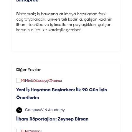
BinYaprak
BinYaprak; iş hayatına atılmaya hazırlanan farklı
coğrafyalardaki üniversiteli kadınla, çalışan kadının
ilham, tecrübe ve iş fırsatlarını paylaştıkları, çalışan
kadının dijital kız kardeşlik çemberi.
Diğer Yazılar
Mine Yücesoy Dirancı
Yeni İş Hayatına Başlarken: İlk 90 Gün İçin
Önerilerim
CampusWIN Academy
İlham Röportajları: Zeynep Birsan
BinYaprak