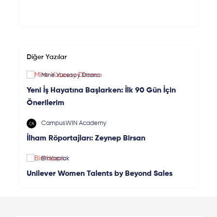
Diğer Yazılar
Mine Yücesoy Dirancı
Yeni İş Hayatına Başlarken: İlk 90 Gün İçin
Önerilerim
CampusWIN Academy
İlham Röportajları: Zeynep Birsan
BinYaprak
Unilever Women Talents by Beyond Sales