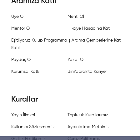
Aramıza Katıl
Üye Ol
Menti Ol
Mentor Ol
Hikaye Hasadına Katıl
Eşitliyoruz Kulüp Programına
İş Arama Çemberlerine Katıl
Katıl
Paydaş Ol
Yazar Ol
Kurumsal Katkı
BinYaprak'ta Kariyer
Kurallar
Yayın İlkeleri
Topluluk Kurallarımız
Kullanıcı Sözleşmemiz
Aydınlatma Metnimiz
Gizlilik Politikamız
Çerez Politikamız