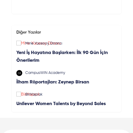
Diğer Yazılar
Mine Yücesoy Dirancı
Yeni İş Hayatına Başlarken: İlk 90 Gün İçin
Önerilerim
CampusWIN Academy
İlham Röportajları: Zeynep Birsan
BinYaprak
Unilever Women Talents by Beyond Sales