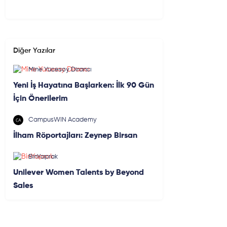
Diğer Yazılar
Mine Yücesoy Dirancı
Yeni İş Hayatına Başlarken: İlk 90 Gün
İçin Önerilerim
CampusWIN Academy
İlham Röportajları: Zeynep Birsan
BinYaprak
Unilever Women Talents by Beyond
Sales