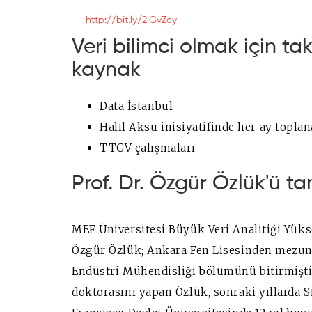
http://bit.ly/2lGvZcy
Veri bilimci olmak için ta
kaynak
Data İstanbul
Halil Aksu inisiyatifinde her ay topl
TTGV çalışmaları
Prof. Dr. Özgür Özlük'ü ta
MEF Üniversitesi Büyük Veri Analitiği Yüks
Özgür Özlük; Ankara Fen Lisesinden mezun 
Endüstri Mühendisliği bölümünü bitirmiştir
doktorasını yapan Özlük, sonraki yıllarda S