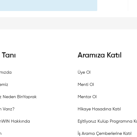
i Tanı
Aramıza Katıl
mızda
Üye Ol
emiz
Menti Ol
z Neden BinYaprak
Mentor Ol
 Varız?
Hikaye Hasadına Katıl
shWIN Hakkında
Eşitliyoruz Kulüp Programına Ka
m
İş Arama Çemberlerine Katıl