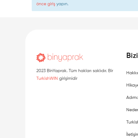
önce giriş
yapın.
Biz
2023 BinYaprak. Tüm hakları saklıdır. Bir
Hakkı
TurkishWIN
girişimidir
Hikay
Adımı
Neden
Turki
İletişi