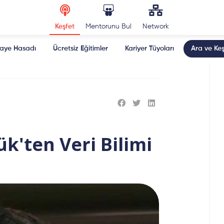
Keşfet
Mentorunu Bul
Network
kaye Hasadı
Ücretsiz Eğitimler
Kariyer Tüyoları
Ara ve Keş
ük'ten Veri Bilimi