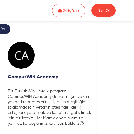
Giriş Yap
Giriş Yap
Üye Ol
fet
CampusWIN Academy
Biz TurkishWIN liderlik programı
CampusWIN Academy'de senin için yazılar
yazan kız kardeşleriniz. İşte fırsat eşitliğini
sağlamak için yetkinin ötesinde liderlik
edip, fark yaratmak ve kendimizi geliştirmek
için birlikteyiz. Her Mart ayında aramıza
yeni kız kardeşlerimiz katılıyor. Bekleriz🙂