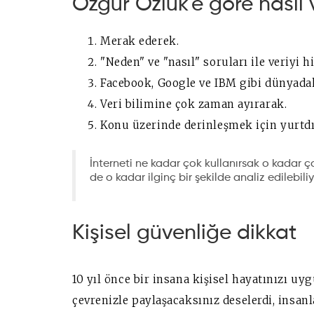
Özgür Özlük'e göre nasıl v
Merak ederek.
"Neden" ve "nasıl" soruları ile veriyi h
Facebook, Google ve IBM gibi dünyadak
Veri bilimine çok zaman ayırarak.
Konu üzerinde derinleşmek için yurtd
İnterneti ne kadar çok kullanırsak o kadar ço
de o kadar ilginç bir şekilde analiz edilebiliy
Kişisel güvenliğe dikkat
10 yıl önce bir insana kişisel hayatınızı uy
çevrenizle paylaşacaksınız deselerdi, insan