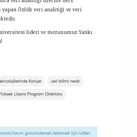
nca veri analitiği üzerine ders
 yapan Özlük veri analitiği ve veri
ktedir.
iversitesi lideri ve mezunumuz Yankı
!
Teknolojilerinde Kariyer
veri bilimi nedir
Yüksek Lisans Program Direktörü
nılamaz.Yorum görüntülemek/eklemek için lütfen