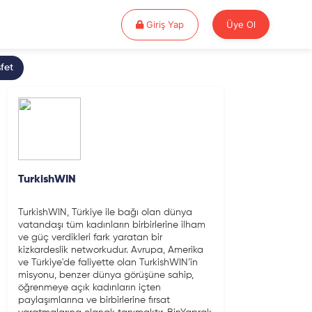
Giriş Yap
Giriş Yap
Üye Ol
fet
TurkishWIN
TurkishWIN, Türkiye ile bağı olan dünya
vatandaşı tüm kadınların birbirlerine ilham
ve güç verdikleri fark yaratan bir
kizkardeslik networkudur. Avrupa, Amerika
ve Türkiye'de faliyette olan TurkishWIN’in
misyonu, benzer dünya görüşüne sahip,
öğrenmeye açık kadınların içten
paylaşımlarına ve birbirlerine fırsat