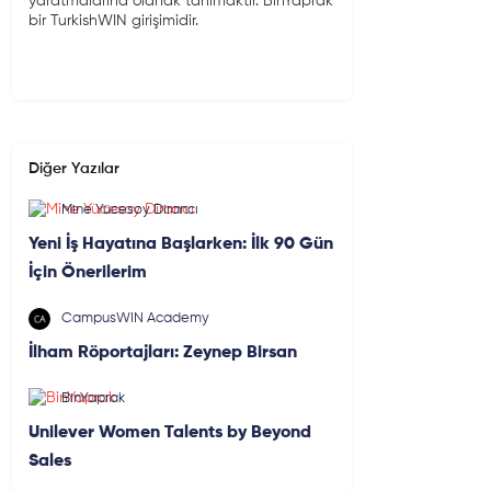
yaratmalarına olanak tanımaktır. BinYaprak
bir TurkishWIN girişimidir.
Diğer Yazılar
Mine Yücesoy Dirancı
Yeni İş Hayatına Başlarken: İlk 90 Gün
İçin Önerilerim
CampusWIN Academy
İlham Röportajları: Zeynep Birsan
BinYaprak
Unilever Women Talents by Beyond
Sales