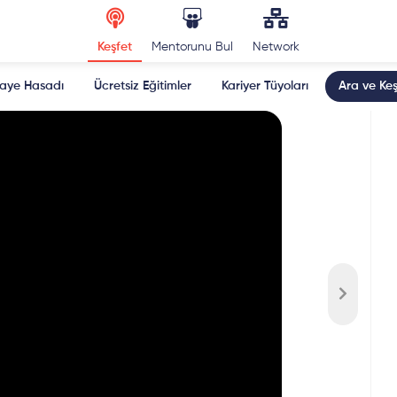
Keşfet
Mentorunu Bul
Network
kaye Hasadı
Ücretsiz Eğitimler
Kariyer Tüyoları
Ara ve Keş