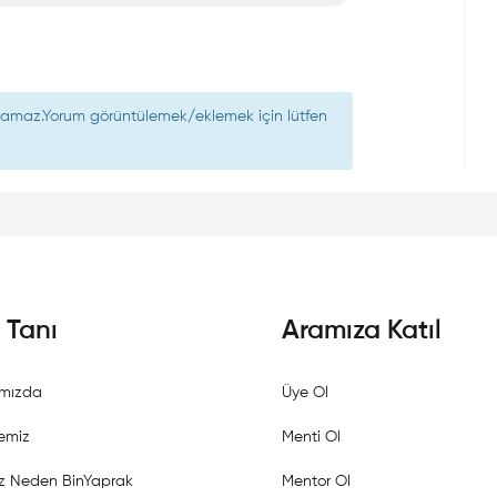
nılamaz.Yorum görüntülemek/eklemek için lütfen
i Tanı
Aramıza Katıl
mızda
Üye Ol
emiz
Menti Ol
z Neden BinYaprak
Mentor Ol