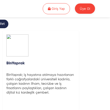
Giriş Yap
Giriş Yap
Üye Ol
fet
BinYaprak
BinYaprak; iş hayatına atılmaya hazırlanan
farklı coğrafyalardaki üniversiteli kadınla,
çalışan kadının ilham, tecrübe ve iş
fırsatlarını paylaştıkları, çalışan kadının
dijital kız kardeşlik çemberi.