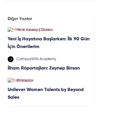
Diğer Yazılar
Mine Yücesoy Dirancı
Yeni İş Hayatına Başlarken: İlk 90 Gün
İçin Önerilerim
CampusWIN Academy
İlham Röportajları: Zeynep Birsan
BinYaprak
Unilever Women Talents by Beyond
Sales