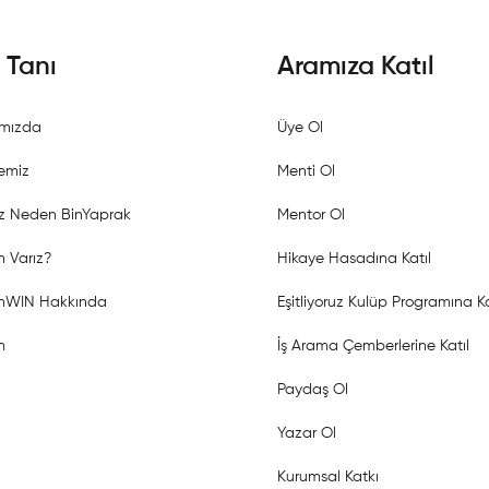
i Tanı
Aramıza Katıl
mızda
Üye Ol
emiz
Menti Ol
z Neden BinYaprak
Mentor Ol
 Varız?
Hikaye Hasadına Katıl
shWIN Hakkında
Eşitliyoruz Kulüp Programına Ka
m
İş Arama Çemberlerine Katıl
Paydaş Ol
Yazar Ol
Kurumsal Katkı