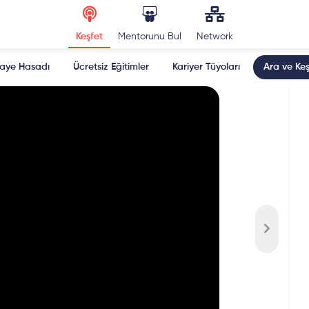
Keşfet
Mentorunu Bul
Network
kaye Hasadı
Ücretsiz Eğitimler
Kariyer Tüyoları
Ara ve Keş