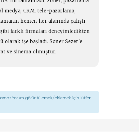
MBA' ini tamamladı. Soner, pazarlama
syal medya, CRM, tele-pazarlama,
lamanın hemen her alanında çalıştı.
gibi farklı firmaları deneyimledikten
 olarak işe başladı. Soner Sezer'e
yat ve sinema olmuştur.
nılamaz.Yorum görüntülemek/eklemek için lütfen