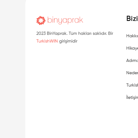
Biz
2023 BinYaprak. Tüm hakları saklıdır. Bir
Hakkı
TurkishWIN
girişimidir
Hikay
Adımı
Neden
Turki
İletişi