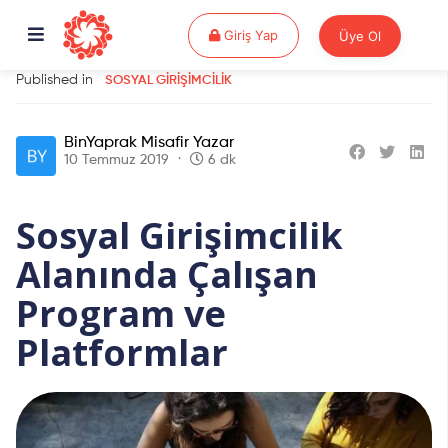
Giriş Yap
Giriş Yap
Üye Ol
Published in
SOSYAL GIRIŞIMCILIK
BinYaprak Misafir Yazar
10 Temmuz 2019
6 dk
Sosyal Girişimcilik
Alanında Çalışan
Program ve
Platformlar