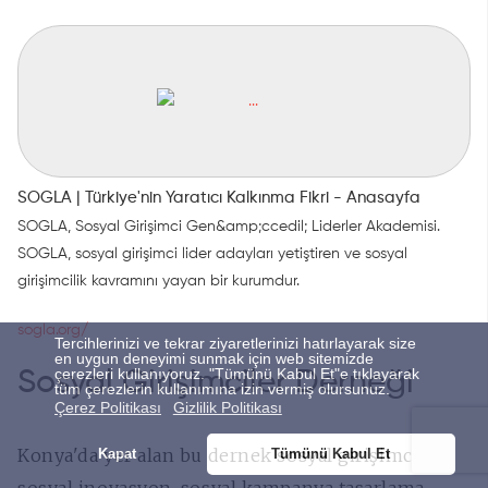
SOGLA | Türkiye'nin Yaratıcı Kalkınma Fikri - Anasayfa
SOGLA, Sosyal Girişimci Gen&amp;ccedil; Liderler Akademisi.
SOGLA, sosyal girişimci lider adayları yetiştiren ve sosyal
girişimcilik kavramını yayan bir kurumdur.
sogla.org/
Tercihlerinizi ve tekrar ziyaretlerinizi hatırlayarak size
en uygun deneyimi sunmak için web sitemizde
çerezleri kullanıyoruz. "Tümünü Kabul Et"e tıklayarak
Sosyal Girişimciler Derneği
tüm çerezlerin kullanımına izin vermiş olursunuz.
Çerez Politikası
Gizlilik Politikası
Konya'da yer alan bu dernek sosyal girişimcilik,
Kapat
Tümünü Kabul Et