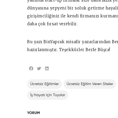
yanında start-up firmalar size daha fazla yen
dünyasına yepyeni bir soluk getirme hayalin
girişimciliğiniz ile kendi firmanızı kurmanı
daha çok fırsat verebilir.
Bu yazı BinYaprak misafir yazarlarından Be
hazırlanmıştır. Teşekkürler Berfe Büşra!
Ücretsiz Eğitimler
Ücretsiz Eğitim Veren Siteler
İş Hayatı Için Tüyolar
YORUM