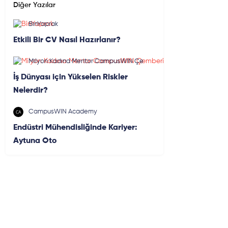
Diğer Yazılar
BinYaprak
Etkili Bir CV Nasıl Hazırlanır?
Milyon Kadına Mentor CampusWIN Çe
mberi
İş Dünyası için Yükselen Riskler
Nelerdir?
CampusWIN Academy
Endüstri Mühendisliğinde Kariyer:
Aytuna Oto