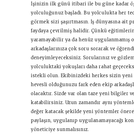
İşinizin ilk günü itibari ile bu güne kadar
yolculuğunuz başladı. Bu yolculukta her te
görmek sizi şaşırtmasın. İş dünyasına ait p
faydaya çevrilmiş halidir. Çünkü eğitimleri
yaramayabilir ya da henüz uygulanmamış ola
arkadaşlarınıza çok soru sorarak ve öğrend
deneyimleyeceksiniz. Sorularınız ve gözleml
yolculuktaki yokuşları daha rahat geçeceks
istekli olun. Ekibinizdeki herkes sizin ye
hevesli olduğunuzu fark eden ekip arkadaşla
olacaktır. Sizde var olan taze yeni bilgiler ve
katabilirsiniz. Uzun zamandır aynı yöntemle y
değer katacak şekilde yeni yöntemler önerebi
paylaşın, uygulanıp uygulanamayacağı ko
yöneticiye sunmalısınız.