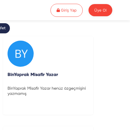
Giriş Yap
Giriş Yap
Üye Ol
fet
BinYaprak Misafir Yazar
BinYaprak Misafir Yazar henüz özgeçmişini
yazmamış