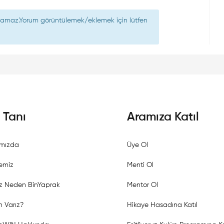
nılamaz.Yorum görüntülemek/eklemek için lütfen
i Tanı
Aramıza Katıl
mızda
Üye Ol
emiz
Menti Ol
z Neden BinYaprak
Mentor Ol
 Varız?
Hikaye Hasadına Katıl