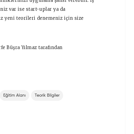
iliklerinizi uygulama şansı verebilir. İş
iz var ise start-uplar ya da
z yeni teorileri denemeniz için size
rfe Büşra Yılmaz tarafından
Eğitim Alanı
Teorik Bilgiler