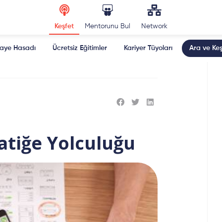
Keşfet
Mentorunu Bul
Network
kaye Hasadı
Ücretsiz Eğitimler
Kariyer Tüyoları
Ara ve Keş
ratiğe Yolculuğu