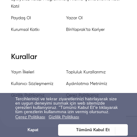
Katıl
Paydaş Ol
Yazar Ol
Kurumsal Katkı
BinYaprak'ta Kariyer
Kurallar
Yayın İlkeleri
Topluluk Kurallarımız
Kullanıcı Sözleşmemiz
Aydınlatma Metnimiz
Gizlilik Politikamız
Çerez Politikamız
Tercihlerinizi ve tekrar ziyaretlerinizi hatırlayarak size
en uygun deneyimi sunmak için web sitemizde
çerezleri kullanıyoruz. "Tümünü Kabul Et"e tıklayarak
tüm çerezlerin kullanımına izin vermiş olursunuz.
Çerez Politikası
Gizlilik Politikası
Kapat
Tümünü Kabul Et