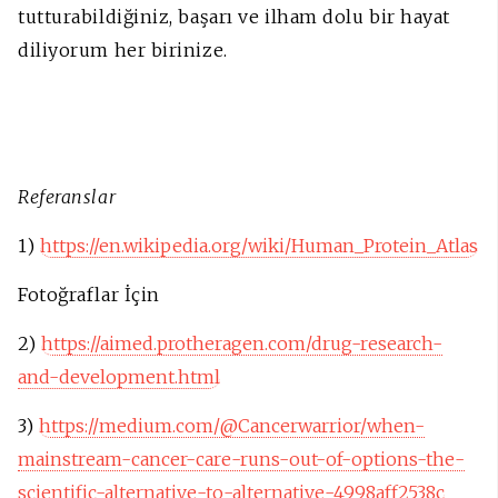
tutturabildiğiniz, başarı ve ilham dolu bir hayat
diliyorum her birinize.
Referanslar
1)
https://en.wikipedia.org/wiki/Human_Protein_Atlas
Fotoğraflar İçin
2)
https://aimed.protheragen.com/drug-research-
and-development.html
3)
https://medium.com/@Cancerwarrior/when-
mainstream-cancer-care-runs-out-of-options-the-
scientific-alternative-to-alternative-4998aff2538c