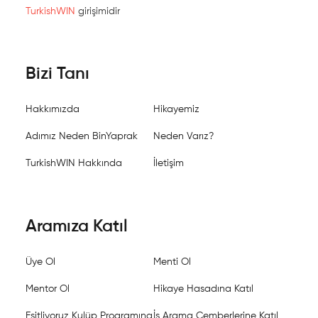
TurkishWIN
girişimidir
Bizi Tanı
Hakkımızda
Hikayemiz
Adımız Neden BinYaprak
Neden Varız?
TurkishWIN Hakkında
İletişim
Aramıza Katıl
Üye Ol
Menti Ol
Mentor Ol
Hikaye Hasadına Katıl
Eşitliyoruz Kulüp Programına
İş Arama Çemberlerine Katıl