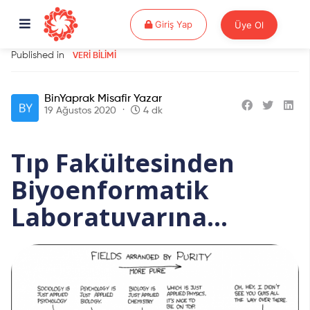
Giriş Yap
Giriş Yap
Üye Ol
Published in
VERI BILIMI
BinYaprak Misafir Yazar
19 Ağustos 2020
4 dk
Tıp Fakültesinden
Biyoenformatik
Laboratuvarına…