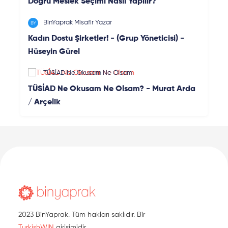
Doğru Meslek Seçimi Nasıl Yapılır?
BinYaprak Misafir Yazar
Kadın Dostu Şirketler! - (Grup Yöneticisi) -
Hüseyin Gürel
TÜSİAD Ne Okusam Ne Olsam
TÜSİAD Ne Okusam Ne Olsam? - Murat Arda
/ Arçelik
2023 BinYaprak. Tüm hakları saklıdır. Bir
TurkishWIN
girişimidir