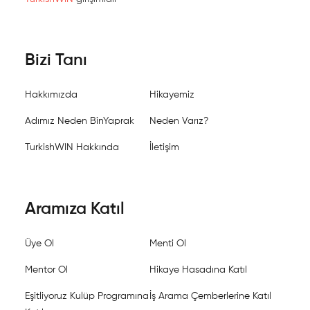
Bizi Tanı
Hakkımızda
Hikayemiz
Adımız Neden BinYaprak
Neden Varız?
TurkishWIN Hakkında
İletişim
Aramıza Katıl
Üye Ol
Menti Ol
Mentor Ol
Hikaye Hasadına Katıl
Eşitliyoruz Kulüp Programına
İş Arama Çemberlerine Katıl