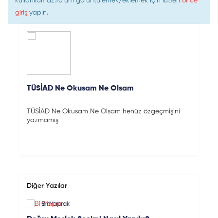
kullanılamaz.Yorum görüntülemek/eklemek için lütfen
önce
giriş
yapın.
TÜSİAD Ne Okusam Ne Olsam
TÜSİAD Ne Okusam Ne Olsam henüz özgeçmişini
yazmamış
Diğer Yazılar
BinYaprak