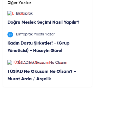
Diğer Yazılar
BinYaprak
Doğru Meslek Seçimi Nasıl Yapılır?
BinYaprak Misafir Yazar
Kadın Dostu Şirketler! - (Grup
Yöneticisi) - Hüseyin Gürel
TÜSİAD Ne Okusam Ne Olsam
TÜSİAD Ne Okusam Ne Olsam? -
Murat Arda / Arçelik