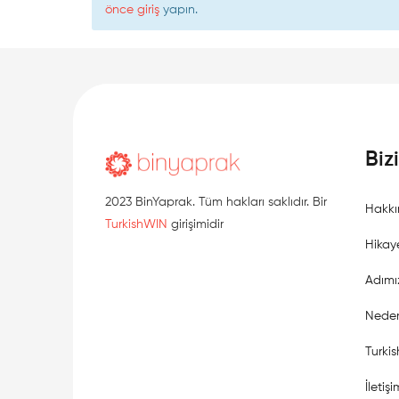
önce giriş
yapın.
Biz
2023 BinYaprak. Tüm hakları saklıdır. Bir
Hakkı
TurkishWIN
girişimidir
Hikay
Adımı
Neden
Turki
İletişi