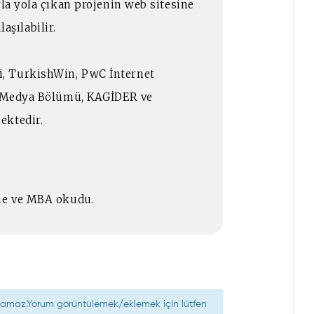
yla yola çıkan projenin web sitesine
şılabilir.
, TurkishWin, PwC İnternet
si Medya Bölümü, KAGİDER ve
ektedir.
tme ve MBA okudu.
nılamaz.Yorum görüntülemek/eklemek için lütfen