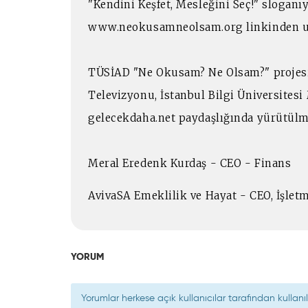
"Kendini Keşfet, Mesleğini Seç!" sloganı
www.neokusamneolsam.org linkinden ula
TÜSİAD "Ne Okusam? Ne Olsam?" projesi
Televizyonu, İstanbul Bilgi Üniversite
gelecekdaha.net paydaşlığında yürütülm
Meral Eredenk Kurdaş - CEO - Finans
AvivaSA Emeklilik ve Hayat - CEO, İşle
YORUM
Yorumlar herkese açık kullanıcılar tarafından kulla