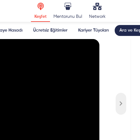
Keşfet
Mentorunu Bul
Network
kaye Hasadı
Ücretsiz Eğitimler
Kariyer Tüyoları
Ara ve Keş