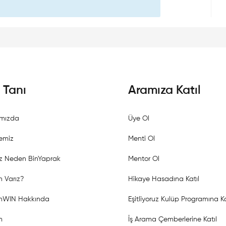
i Tanı
Aramıza Katıl
mızda
Üye Ol
emiz
Menti Ol
z Neden BinYaprak
Mentor Ol
 Varız?
Hikaye Hasadına Katıl
shWIN Hakkında
Eşitliyoruz Kulüp Programına Ka
m
İş Arama Çemberlerine Katıl