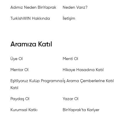
Adımız Neden BinYaprak
Neden Varız?
TurkishWIN Hakkında
İletişim
Aramıza Katıl
Üye Ol
Menti Ol
Mentor Ol
Hikaye Hasadına Katıl
Eşitliyoruz Kulüp Programına
İş Arama Çemberlerine Katıl
Katıl
Paydaş Ol
Yazar Ol
Kurumsal Katkı
BinYaprak'ta Kariyer