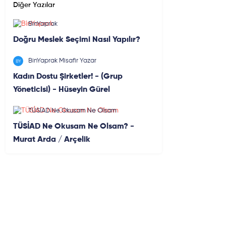
Diğer Yazılar
BinYaprak
Doğru Meslek Seçimi Nasıl Yapılır?
BinYaprak Misafir Yazar
Kadın Dostu Şirketler! - (Grup
Yöneticisi) - Hüseyin Gürel
TÜSİAD Ne Okusam Ne Olsam
TÜSİAD Ne Okusam Ne Olsam? -
Murat Arda / Arçelik