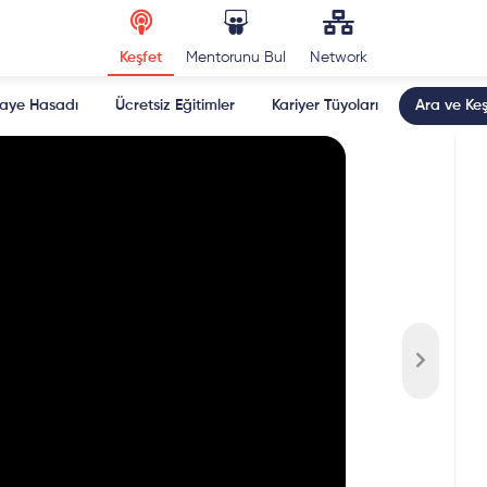
Keşfet
Mentorunu Bul
Network
kaye Hasadı
Ücretsiz Eğitimler
Kariyer Tüyoları
Ara ve Keş