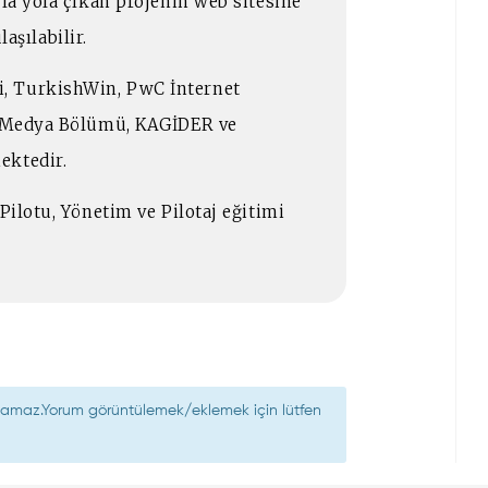
yla yola çıkan projenin web sitesine
şılabilir.
, TurkishWin, PwC İnternet
si Medya Bölümü, KAGİDER ve
ektedir.
Pilotu, Yönetim ve Pilotaj eğitimi
nılamaz.Yorum görüntülemek/eklemek için lütfen