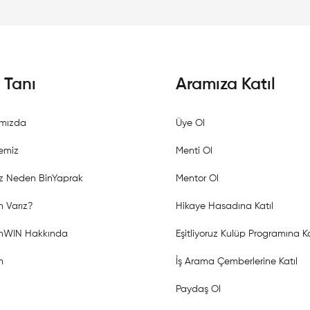
i Tanı
Aramıza Katıl
mızda
Üye Ol
emiz
Menti Ol
z Neden BinYaprak
Mentor Ol
 Varız?
Hikaye Hasadına Katıl
shWIN Hakkında
Eşitliyoruz Kulüp Programına Ka
m
İş Arama Çemberlerine Katıl
Paydaş Ol