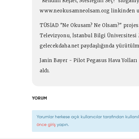
"Kendini Keşfet, Mesleğini Seç!" sloganı
www.neokusamneolsam.org linkinden ula
TÜSİAD "Ne Okusam? Ne Olsam?" projesi
Televizyonu, İstanbul Bilgi Üniversite
gelecekdaha.net paydaşlığında yürütülm
Janin Bayer - Pilot Pegasus Hava Yolları 
aldı.
YORUM
Yorumlar herkese açık kullanıcılar tarafından kulla
önce giriş
yapın.