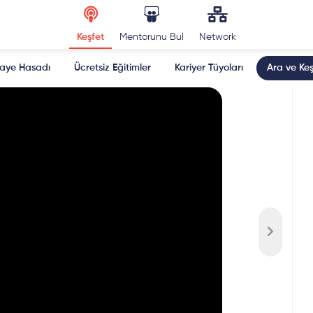
Keşfet
Mentorunu Bul
Network
kaye Hasadı
Ücretsiz Eğitimler
Kariyer Tüyoları
Ara ve Keş