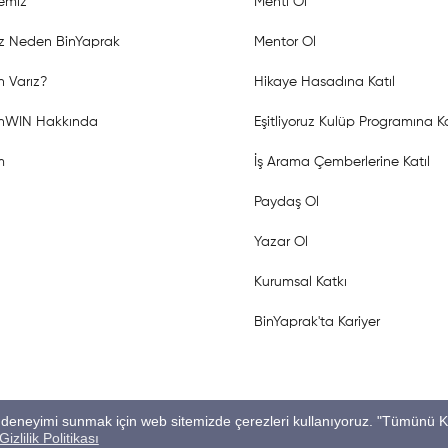
emiz
Menti Ol
z Neden BinYaprak
Mentor Ol
 Varız?
Hikaye Hasadına Katıl
shWIN Hakkında
Eşitliyoruz Kulüp Programına Ka
m
İş Arama Çemberlerine Katıl
Paydaş Ol
Yazar Ol
Kurumsal Katkı
BinYaprak'ta Kariyer
ygun deneyimi sunmak için web sitemizde çerezleri kullanıyoruz. "Tümünü 
Gizlilik Politikası