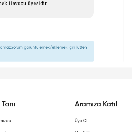
nek Havuzu üyesidir.
nılamaz.Yorum görüntülemek/eklemek için lütfen
i Tanı
Aramıza Katıl
mızda
Üye Ol