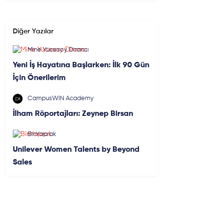
Diğer Yazılar
Mine Yücesoy Dirancı
Yeni İş Hayatına Başlarken: İlk 90 Gün
İçin Önerilerim
CampusWIN Academy
İlham Röportajları: Zeynep Birsan
BinYaprak
Unilever Women Talents by Beyond
Sales