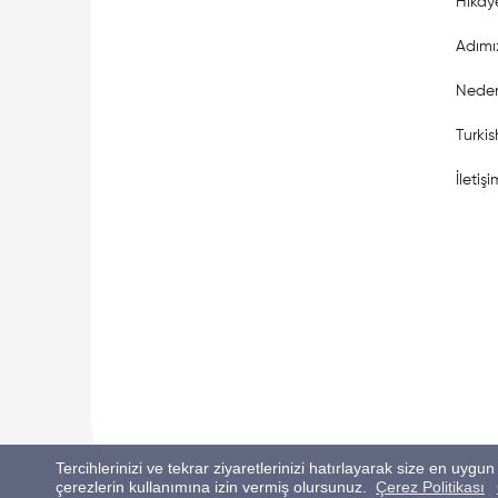
Hikay
Adımı
Neden
Turki
İletişi
Tercihlerinizi ve tekrar ziyaretlerinizi hatırlayarak size en u
çerezlerin kullanımına izin vermiş olursunuz.
Çerez Politikası