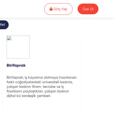
Giriş Yap
Giriş Yap
Üye Ol
fet
BinYaprak
BinYaprak; iş hayatına atılmaya hazırlanan
farklı coğrafyalardaki üniversiteli kadınla,
çalışan kadının ilham, tecrübe ve iş
fırsatlarını paylaştıkları, çalışan kadının
dijital kız kardeşlik çemberi.