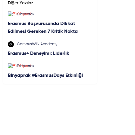
Diğer Yazılar
BinYaprak
Erasmus Başvurusunda Dikkat
Edilmesi Gereken 7 Kritik Nokta
CampusWIN Academy
Erasmus+ Deneyimi: Liderlik
BinYaprak
Binyaprak #ErasmusDays Etkinliği