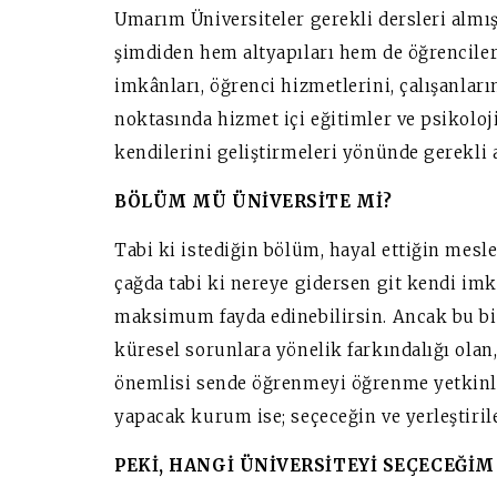
Umarım Üniversiteler gerekli dersleri almı
şimdiden hem altyapıları hem de öğrencile
imkânları, öğrenci hizmetlerini, çalışanlar
noktasında hizmet içi eğitimler ve psikolo
kendilerini geliştirmeleri yönünde gerekli 
BÖLÜM MÜ ÜNİVERSİTE Mİ?
Tabi ki istediğin bölüm, hayal ettiğin mes
çağda tabi ki nereye gidersen git kendi imkâ
maksimum fayda edinebilirsin. Ancak bu bil
küresel sorunlara yönelik farkındalığı olan,
önemlisi sende öğrenmeyi öğrenme yetkinliğ
yapacak kurum ise; seçeceğin ve yerleştiril
PEKİ, HANGİ ÜNİVERSİTEYİ SEÇECEĞİM