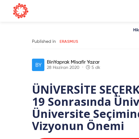
Hi
Published in
ERASMUS
BinYaprak Misafir Yazar
28 Haziran 2020
5 dk
ÜNİVERSİTE SEÇER
19 Sonrasında Üniv
Üniversite Seçimin
Vizyonun Önemi