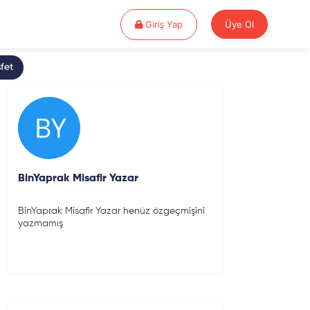
Giriş Yap
Giriş Yap
Üye Ol
fet
BinYaprak Misafir Yazar
BinYaprak Misafir Yazar henüz özgeçmişini
yazmamış