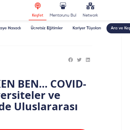
Keşfet
Mentorunu Bul
Network
kaye Hasadı
Ücretsiz Eğitimler
Kariyer Tüyoları
Ara ve Keş
KEN BEN… COVID-
ersiteler ve
de Uluslararası