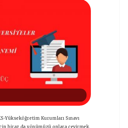
KS-Yükseköğretim Kurumları Sınavı
için biraz da yönümüzü onlara çevirmek,