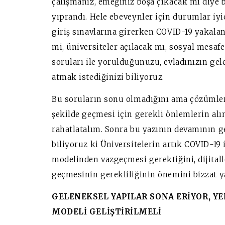
çalışmanız, emeğiniz boşa çıkacak mı diye be
yıprandı. Hele ebeveynler için durumlar iy
giriş sınavlarına girerken COVID-19 yakala
mi, üniversiteler açılacak mı, sosyal mesafe
soruları ile yorulduğunuzu, evladınızın gele
atmak istediğinizi biliyoruz.
Bu soruların sonu olmadığını ama çözümler
şekilde geçmesi için gerekli önlemlerin alın
rahatlatalım. Sonra bu yazının devamının g
biliyoruz ki Üniversitelerin artık COVID-19 
modelinden vazgeçmesi gerektiğini, dijital
geçmesinin gerekliliğinin önemini bizzat 
GELENEKSEL YAPILAR SONA ERİYOR, YE
MODELİ GELİŞTİRİLMELİ