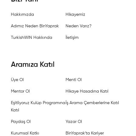
Hakkımızda
Hikayemiz
Adımız Neden BinYaprak
Neden Varız?
TurkishWIN Hakkında
İletişim
Aramıza Katıl
Üye Ol
Menti Ol
Mentor Ol
Hikaye Hasadına Katıl
Eşitliyoruz Kulüp Programına
İş Arama Çemberlerine Katıl
Katıl
Paydaş Ol
Yazar Ol
Kurumsal Katkı
BinYaprak'ta Kariyer