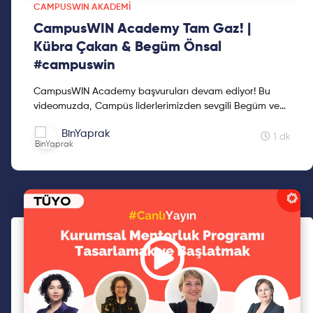
CAMPUSWIN AKADEMI
CampusWIN Academy Tam Gaz! |
Kübra Çakan & Begüm Önsal
#campuswin
CampusWIN Academy başvuruları devam ediyor! Bu
videomuzda, Campüs liderlerimizden sevgili Begüm ve
Kübra'nın deneyimlerini kendilerinden dinleyebilirsiniz. ...
BinYaprak
1 dk