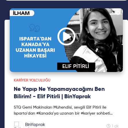
KARIYER YOLCULUĞU
Ne Yapıp Ne Yapamayacağımı Ben
Bilirim! - Elif Pitirli | BinYaprak
STQ Gemi Makinaları Mühendisi, sevgili Elif Pitirli ile
Isparta'dan #Kanada'ya uzanan bir #kariyer sohbeti
gerçekleştirdik. Dileriz bu video kariyer planlamanız...
BinYaprak
1 dk