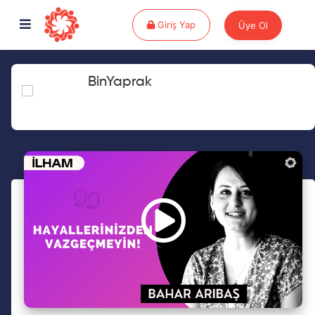
Giriş Yap
Giriş Yap
Üye Ol
BinYaprak