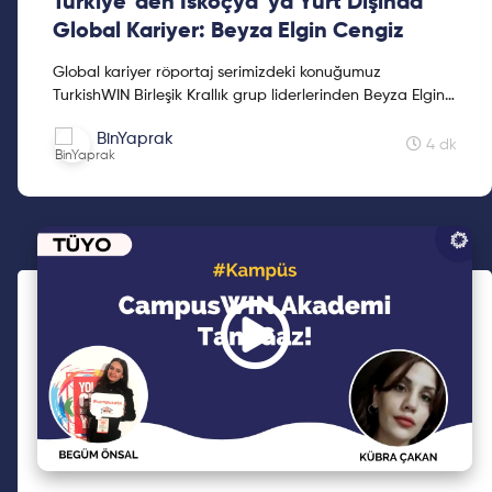
Türkiye' den İskoçya' ya Yurt Dışında
Global Kariyer: Beyza Elgin Cengiz
Global kariyer röportaj serimizdeki konuğumuz
TurkishWIN Birleşik Krallık grup liderlerinden Beyza Elgin
Cengiz. Kendisi şu anda İskoçya'da hem tam zamanlı
BinYaprak
pazarlama kariyerine devam etmekte hem de
4 dk
Pazarlama, Markalaşma ve Topluluk Oluşturma
konularinda startuplara danışmanlık vermektedir.
İngiltere'de kariyer yapmak isteyen ya da taşınacak olan
okuyucularımızın kaçırmaması gereken bu yazı size ilham
olsun. Keyifli okumalar!