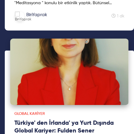
"Meditasyona " konulu bir etkinlik yaptık. Bütünsel
Sağlığın dünyadaki tartışmasız en tanınmış ve en güç...
BinYaprak
1 dk
GLOBAL KARIYER
Türkiye' den İrlanda' ya Yurt Dışında
Global Kariyer: Fulden Sener