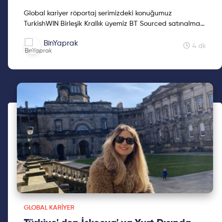
Global kariyer röportaj serimizdeki konuğumuz
TurkishWIN Birleşik Krallık üyemiz BT Sourced satınalma
şirketine Dönüşümden Sorumlu Yönetim Kurulu üyesi
BinYaprak
Sevgili Fulden Şener. İngiltere'de kariyer yapmak isteyen
4 dk
ya da taşınacak olan okuyucularımızın kaçırmaması
gereken bu yazı size ilham olsun. Keyifli okumalar!
GLOBAL KARIYER