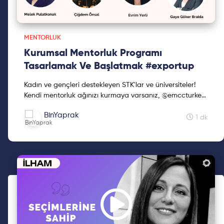
MENTORLUK
Kurumsal Mentorluk Programı
Tasarlamak Ve Başlatmak #exportup
Kadın ve gençleri destekleyen STK'lar ve üniversiteler!
Kendi mentorluk ağınızı kurmaya varsanız, @emccturkey
ve TurkishWIN ekiplerinden size tam destek! Ege İh...
BinYaprak
1 dk