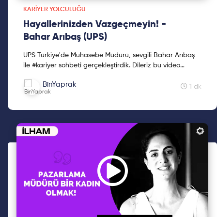
KARIYER YOLCULUĞU
Hayallerinizden Vazgeçmeyin! -
Bahar Arıbaş (UPS)
UPS Türkiye'de Muhasebe Müdürü, sevgili Bahar Arıbaş
ile #kariyer sohbeti gerçekleştirdik. Dileriz bu video
kariyer planlamanızda size yardımcı olur! Ba...
BinYaprak
1 dk