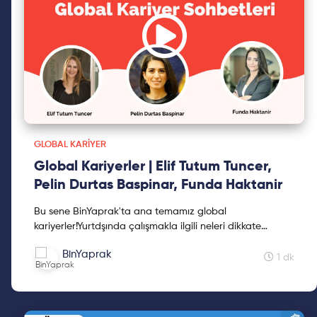
GLOBAL KARIYER
Global Kariyerler | Elif Tutum Tuncer,
Pelin Durtas Baspinar, Funda Haktanir
Bu sene BinYaprak'ta ana temamız global
kariyerler!Yurtdşında çalışmakla ilgili neleri dikkate
almam gerekir?Gitmeden önce neleri dikkate almam
BinYaprak
gerekir ?Yurt dı...
1 dk