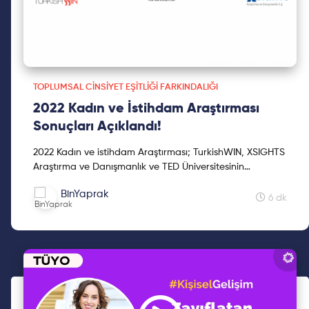
TOPLUMSAL CINSIYET EŞITLIĞI FARKINDALIĞI
2022 Kadın ve İstihdam Araştırması
Sonuçları Açıklandı!
2022 Kadın ve istihdam Araştırması; TurkishWIN, XSIGHTS
Araştırma ve Danışmanlık ve TED Üniversitesinin
ortaklığında kadın ve istihdam konularında farkındalık
BinYaprak
yaratmak amacıyla yapılmış olup cinsiyet temelli genel
6 dk
mitleri, yaygın değerleri, kadın istihdamına bakışı,
babalık iznini, COVID-19 dönemin etkilerini ve cinsiyet
temelli iyileştirici politikaları ele almıştır. Raporla ilgili özet
bilgilere bu yazıdan ulaşabilirsin!