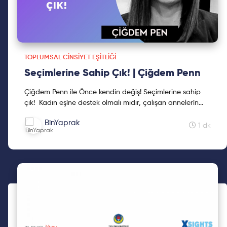
TOPLUMSAL CINSIYET EŞITLIĞI
Seçimlerine Sahip Çık! | Çiğdem Penn
Çiğdem Penn ile Önce kendin değiş! Seçimlerine sahip
çık! Kadın eşine destek olmalı mıdır, çalışan annelerin
cocukları sorumluluk sahibi olur mu yada ev i...
BinYaprak
1 dk