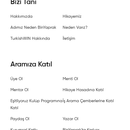
Bizi Tanı
Hakkımızda
Hikayemiz
Adımız Neden BinYaprak
Neden Varız?
TurkishWIN Hakkında
İletişim
Aramıza Katıl
Üye Ol
Menti Ol
Mentor Ol
Hikaye Hasadına Katıl
Eşitliyoruz Kulüp Programına
İş Arama Çemberlerine Katıl
Katıl
Paydaş Ol
Yazar Ol
Kurumsal Katkı
BinYaprak'ta Kariyer