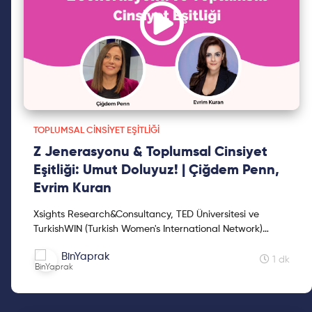
TOPLUMSAL CINSIYET EŞITLIĞI
Z Jenerasyonu & Toplumsal Cinsiyet
Eşitliği: Umut Doluyuz! | Çiğdem Penn,
Evrim Kuran
Xsights Research&Consultancy, TED Üniversitesi ve
TurkishWIN (Turkish Women's International Network)
paydaşlığında gerçekleştirdiğimiz 'İstihdamda Kadın' ar...
BinYaprak
1 dk