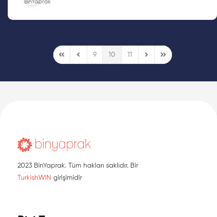
9
10
11
First Page
Previous Page
Next Page
Last Page
2023 BinYaprak. Tüm hakları saklıdır. Bir
TurkishWIN
girişimidir