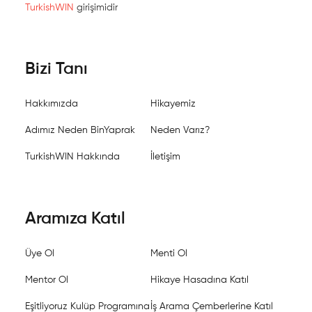
TurkishWIN
girişimidir
Bizi Tanı
Hakkımızda
Hikayemiz
Adımız Neden BinYaprak
Neden Varız?
TurkishWIN Hakkında
İletişim
Aramıza Katıl
Üye Ol
Menti Ol
Mentor Ol
Hikaye Hasadına Katıl
Eşitliyoruz Kulüp Programına
İş Arama Çemberlerine Katıl