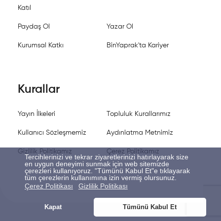
Katıl
Paydaş Ol
Yazar Ol
Kurumsal Katkı
BinYaprak'ta Kariyer
Kurallar
Yayın İlkeleri
Topluluk Kurallarımız
Kullanıcı Sözleşmemiz
Aydınlatma Metnimiz
Gizlilik Politikamız
Çerez Politikamız
Tercihlerinizi ve tekrar ziyaretlerinizi hatırlayarak size
en uygun deneyimi sunmak için web sitemizde
çerezleri kullanıyoruz. "Tümünü Kabul Et"e tıklayarak
tüm çerezlerin kullanımına izin vermiş olursunuz.
Çerez Politikası
Gizlilik Politikası
Kapat
Tümünü Kabul Et