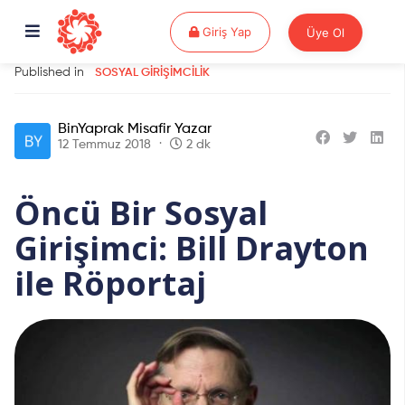
Giriş Yap
Giriş Yap
Üye Ol
Published in
SOSYAL GIRIŞIMCILIK
BinYaprak Misafir Yazar
12 Temmuz 2018
2 dk
Öncü Bir Sosyal
Girişimci: Bill Drayton
ile Röportaj