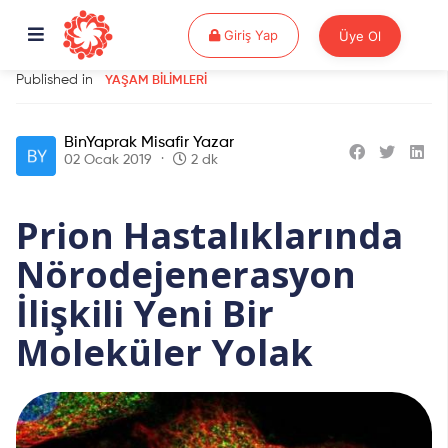
Giriş Yap
Giriş Yap
Üye Ol
Published in
YAŞAM BILIMLERI
BinYaprak Misafir Yazar
02 Ocak 2019
2 dk
Prion Hastalıklarında
Nörodejenerasyon
İlişkili Yeni Bir
Moleküler Yolak