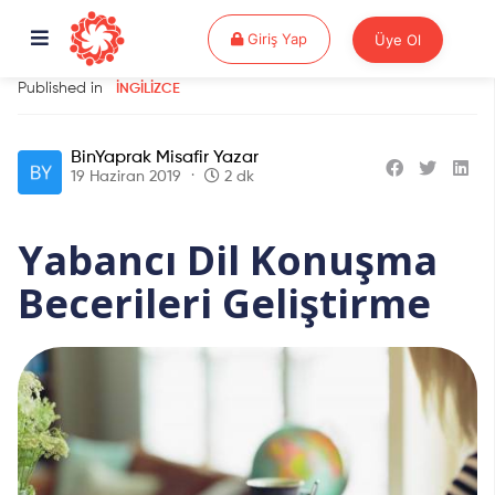
Giriş Yap
Giriş Yap
Üye Ol
Published in
İNGILIZCE
BinYaprak Misafir Yazar
19 Haziran 2019
2 dk
Yabancı Dil Konuşma
Becerileri Geliştirme